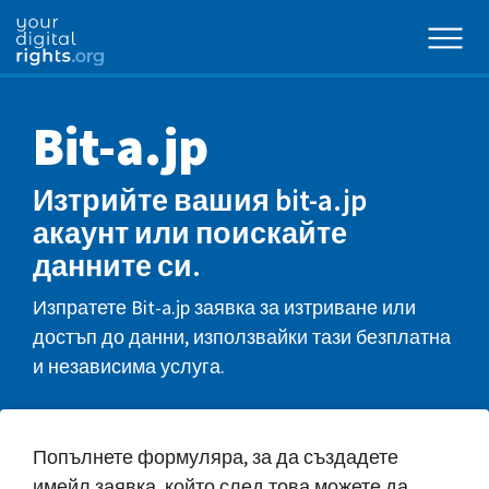
Bit-a.jp
Изтрийте вашия bit-a.jp
акаунт или поискайте
данните си.
Изпратете Bit-a.jp заявка за изтриване или
достъп до данни, използвайки тази безплатна
и независима услуга.
Попълнете формуляра, за да създадете
имейл заявка, който след това можете да