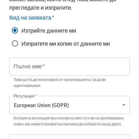
прегледате и изпратите.
Вид на заявката
*
Изтрийте данните ми
Изпратете ми копие от данните ми
Пълно име
*
Това ще бъде използвано от организацията, за да ви
идентифицира.
Регулация
*
Изберете регулация въз основа на мястото ви на пребиваване,
освен ако нямате конкретна причина да изберете нещо друго.