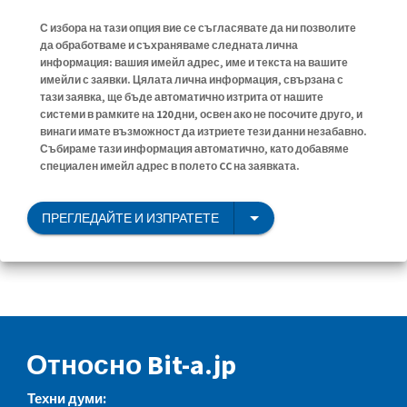
С избора на тази опция вие се съгласявате да ни позволите
да обработваме и съхраняваме следната лична
информация: вашия имейл адрес, име и текста на вашите
имейли с заявки. Цялата лична информация, свързана с
тази заявка, ще бъде автоматично изтрита от нашите
системи в рамките на 120 дни, освен ако не посочите друго, и
винаги имате възможност да изтриете тези данни незабавно.
Събираме тази информация автоматично, като добавяме
специален имейл адрес в полето CC на заявката.
ПРЕГЛЕДАЙТЕ И ИЗПРАТЕТЕ
Относно Bit-a.jp
Техни думи: