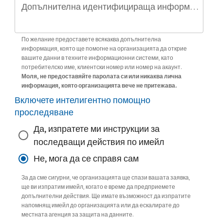
Допълнителна идентифицираща информация (по избор)
По желание предоставете всякаква допълнителна
информация, която ще помогне на организацията да открие
вашите данни в техните информационни системи, като
потребителско име, клиентски номер или номер на акаунт.
Моля, не предоставяйте паролата си или никаква лична
информация, която организацията вече не притежава.
Включете интелигентно помощно
проследяване
Да, изпратете ми инструкции за
последващи действия по имейл
Не, мога да се справя сам
За да сме сигурни, че организацията ще спази вашата заявка,
ще ви изпратим имейл, когато е време да предприемете
допълнителни действия. Ще имате възможност да изпратите
напомнящ имейл до организацията или да ескалирате до
местната агенция за защита на данните.