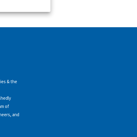
ies & the
shedly
am of
ineers, and