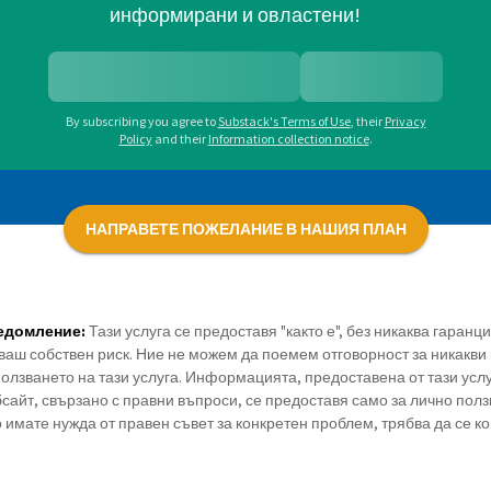
информирани и овластени!
By subscribing you agree to
Substack's Terms of Use
,
their
Privacy
Policy
and their
Information collection notice
.
НАПРАВЕТЕ ПОЖЕЛАНИЕ В НАШИЯ ПЛАН
едомление:
Тази услуга се предоставя "както е", без никаква гаранц
ваш собствен риск. Ние не можем да поемем отговорност за никакви 
олзването на тази услуга. Информацията, предоставена от тази усл
сайт, свързано с правни въпроси, се предоставя само за лично полз
 имате нужда от правен съвет за конкретен проблем, трябва да се к