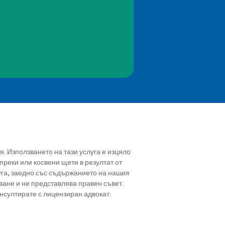
ия. Използването на тази услуга е изцяло
преки или косвени щети в резултат от
уга, заедно със съдържанието на нашия
ване и не представлява правен съвет.
онсултирате с лицензиран адвокат.