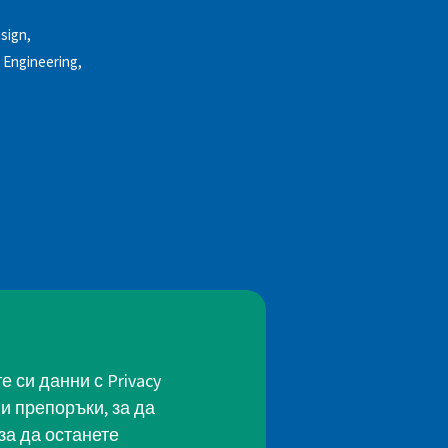
sign,
l Engineering,
 си данни с Privacy
и препоръки, за да
за да останете