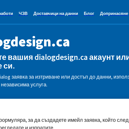
работи
ЧЗВ
Доставчици на данни
Блог
Допринасяне
ogdesign.ca
е вашия dialogdesign.ca акаунт ил
 си.
ialog заявка за изтриване или достъп до данни, изпол
 независима услуга.
ормуляра, за да създадете имейл заявка, който след
регледате и изпратите.