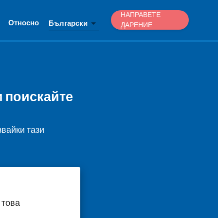
НАПРАВЕТЕ
Относно
Български
ДАРЕНИЕ
и поискайте
звайки тази
 това