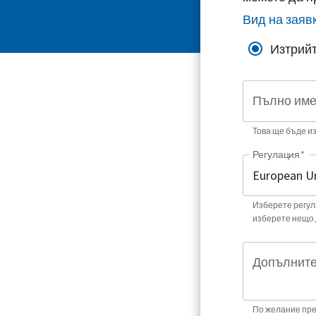
Вид на заяв
Изтрийт
Пълно им
Това ще бъде и
Регулация
*
Изберете регула
изберете нещо 
Допълните
По желание пре