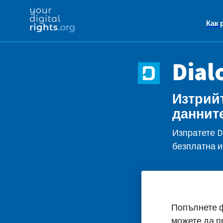
Как 
Dial
Изтрийт
данните
Изпратете D
безплатна и
Попълнете ф
можете да п