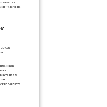
ли номер на
ацията вече не
ейл
реме да
до
е следната
ична
мките на 120
авно.
C на заявката.