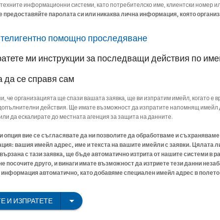
 техните информационни системи, като потребителско име, клиентски номер и
е предоставяйте паролата си или никаква лична информация, която организ
нтелигентно помощно проследяване
ратете ми инструкции за последващи действия по им
а да се справя сам
ни, че организацията ще спази вашата заявка, ще ви изпратим имейл, когато е в
опълнителни действия. Ще имате възможност да изпратите напомнящ имейл 
или да ескалирате до местната агенция за защита на данните.
зи опция вие се съгласявате да ни позволите да обработваме и съхранявам
ия: вашия имейл адрес, име и текста на вашите имейли с заявки. Цялата л
ързана с тази заявка, ще бъде автоматично изтрита от нашите системи в ра
 не посочите друго, и винаги имате възможност да изтриете тези данни незаб
информация автоматично, като добавяме специален имейл адрес в полето C
Е И ИЗПРАТЕТЕ