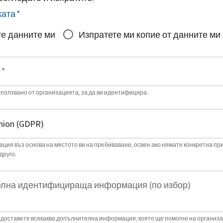
ката
*
е данните ми
Изпратете ми копие от данните ми
е
*
зползвано от организацията, за да ви идентифицира.
ция въз основа на мястото ви на пребиваване, освен ако нямате конкретна пр
друго.
лна идентифицираща информация (по избор)
доставете всякаква допълнителна информация, която ще помогне на организа