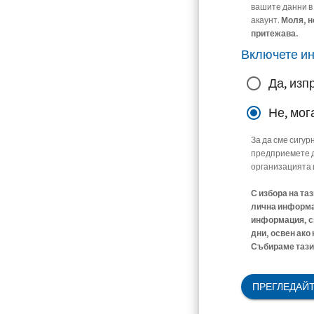
вашите данни в
акаунт.
Моля, н
притежава.
Включете и
Да, изп
Не, мог
За да сме сигур
предприемете д
организацията 
С избора на та
лична информац
информация, св
дни, освен ако
Събираме тази 
ПРЕГЛЕДАЙТ