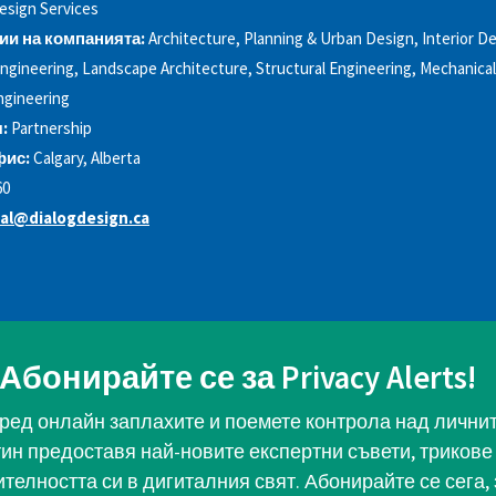
esign Services
ии на компанията:
Architecture, Planning & Urban Design, Interior De
 Engineering, Landscape Architecture, Structural Engineering, Mechanica
Engineering
:
Partnership
фис:
Calgary, Alberta
60
al@dialogdesign.ca
Абонирайте се за Privacy Alerts!
ред онлайн заплахите и поемете контрола над личните
тин предоставя най-новите експертни съвети, трикове 
телността си в дигиталния свят. Абонирайте се сега, 