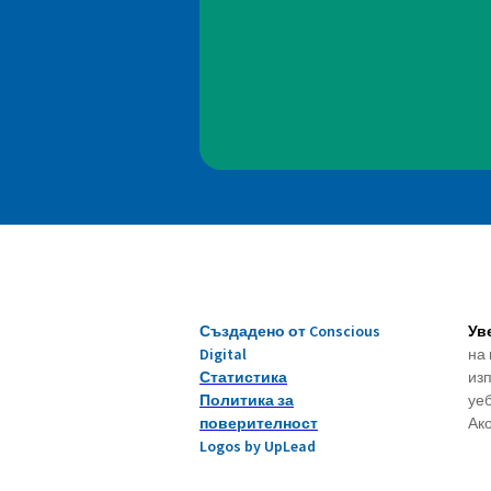
Създадено от Conscious
Ув
Digital
на 
Статистика
изп
Политика за
уеб
поверителност
Ако
Logos by UpLead