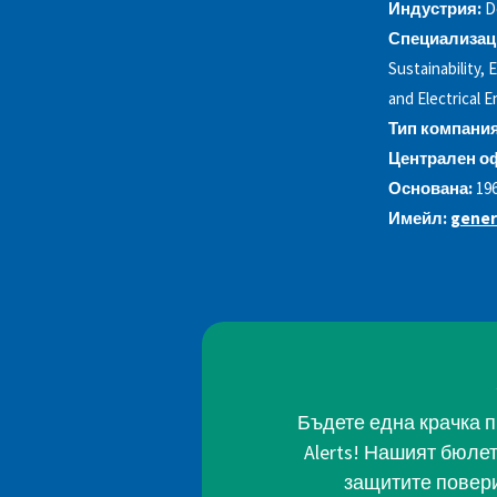
Индустрия:
D
Специализац
Sustainability,
and Electrical 
Тип компания
Централен о
Основана:
19
Имейл:
gener
Бъдете една крачка п
Alerts! Нашият бюле
защитите повери