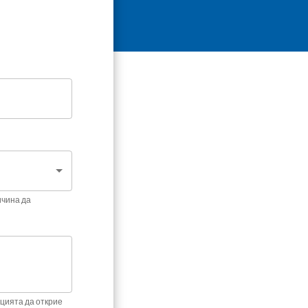
ичина да
цията да открие