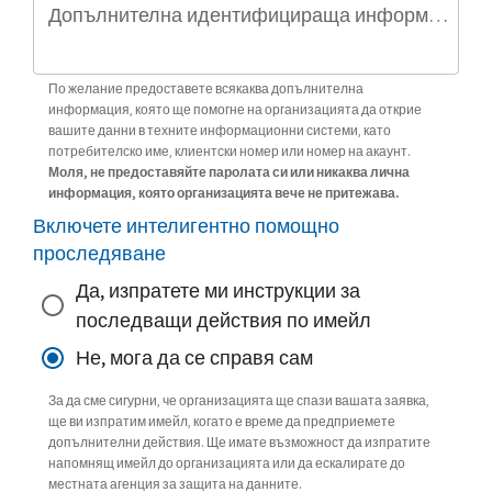
Допълнителна идентифицираща информация (по избор)
По желание предоставете всякаква допълнителна
информация, която ще помогне на организацията да открие
вашите данни в техните информационни системи, като
потребителско име, клиентски номер или номер на акаунт.
Моля, не предоставяйте паролата си или никаква лична
информация, която организацията вече не притежава.
Включете интелигентно помощно
проследяване
Да, изпратете ми инструкции за
последващи действия по имейл
Не, мога да се справя сам
За да сме сигурни, че организацията ще спази вашата заявка,
ще ви изпратим имейл, когато е време да предприемете
допълнителни действия. Ще имате възможност да изпратите
напомнящ имейл до организацията или да ескалирате до
местната агенция за защита на данните.