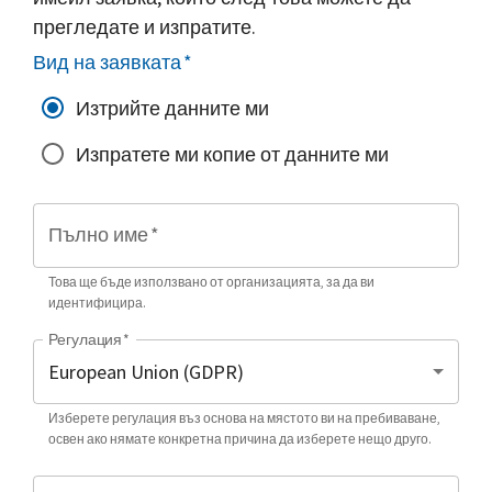
прегледате и изпратите.
Вид на заявката
*
Изтрийте данните ми
Изпратете ми копие от данните ми
Пълно име
*
Това ще бъде използвано от организацията, за да ви
идентифицира.
Регулация
*
Изберете регулация въз основа на мястото ви на пребиваване,
освен ако нямате конкретна причина да изберете нещо друго.