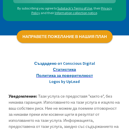
By subscribing you agree to
Substack's Terms of Use
,
their
Privacy
Policy
and their
Information collection notice
.
НАПРАВЕТЕ ПОЖЕЛАНИЕ В НАШИЯ ПЛАН
Създадено от Conscious Digital
Статистика
Политика за поверителност
Logos by UpLead
Уведомление:
Тази услуга се предоставя "както е", без
никаква гаранция. Използването на тази услуга е изцяло на
ваш собствен риск. Ние не можем да поемем отговорност
за никакви преки или косвени щети в резултат от
използването на тази услуга. Информацията,
предоставена от тази услуга, заедно със съдържанието на