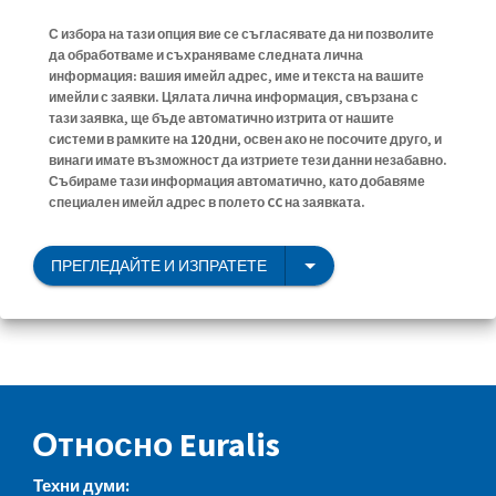
С избора на тази опция вие се съгласявате да ни позволите
да обработваме и съхраняваме следната лична
информация: вашия имейл адрес, име и текста на вашите
имейли с заявки. Цялата лична информация, свързана с
тази заявка, ще бъде автоматично изтрита от нашите
системи в рамките на 120 дни, освен ако не посочите друго, и
винаги имате възможност да изтриете тези данни незабавно.
Събираме тази информация автоматично, като добавяме
специален имейл адрес в полето CC на заявката.
ПРЕГЛЕДАЙТЕ И ИЗПРАТЕТЕ
Относно Euralis
Техни думи: