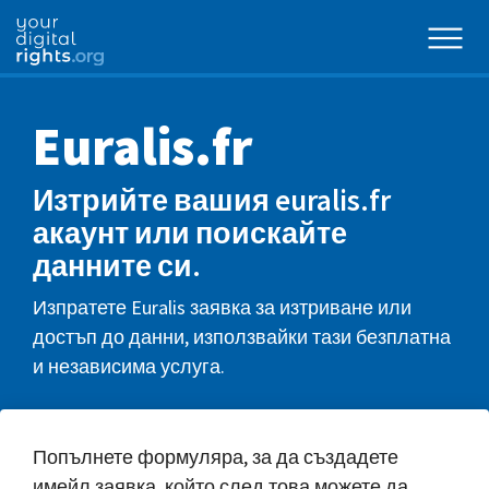
Euralis.fr
Изтрийте вашия euralis.fr
акаунт или поискайте
данните си.
Изпратете Euralis заявка за изтриване или
достъп до данни, използвайки тази безплатна
и независима услуга.
Попълнете формуляра, за да създадете
имейл заявка, който след това можете да