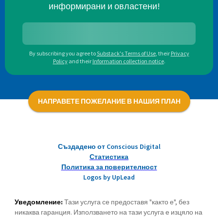
информирани и овластени!
By subscribing you agree to
Substack's Terms of Use
,
their
Privacy
Policy
and their
Information collection notice
.
НАПРАВЕТЕ ПОЖЕЛАНИЕ В НАШИЯ ПЛАН
Създадено от Conscious Digital
Статистика
Политика за поверителност
Logos by UpLead
Уведомление:
Тази услуга се предоставя "както е", без
никаква гаранция. Използването на тази услуга е изцяло на