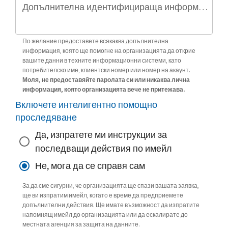
Допълнителна идентифицираща информация (по избор)
По желание предоставете всякаква допълнителна
информация, която ще помогне на организацията да открие
вашите данни в техните информационни системи, като
потребителско име, клиентски номер или номер на акаунт.
Моля, не предоставяйте паролата си или никаква лична
информация, която организацията вече не притежава.
Включете интелигентно помощно
проследяване
Да, изпратете ми инструкции за
последващи действия по имейл
Не, мога да се справя сам
За да сме сигурни, че организацията ще спази вашата заявка,
ще ви изпратим имейл, когато е време да предприемете
допълнителни действия. Ще имате възможност да изпратите
напомнящ имейл до организацията или да ескалирате до
местната агенция за защита на данните.