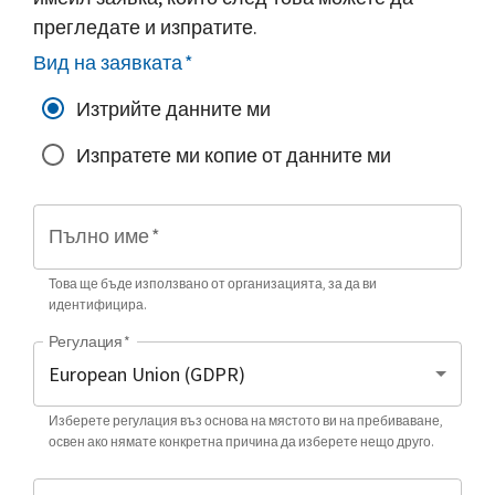
прегледате и изпратите.
Вид на заявката
*
Изтрийте данните ми
Изпратете ми копие от данните ми
Пълно име
*
Това ще бъде използвано от организацията, за да ви
идентифицира.
Регулация
*
Изберете регулация въз основа на мястото ви на пребиваване,
освен ако нямате конкретна причина да изберете нещо друго.