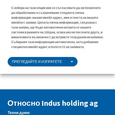
С избора на тази опция вие се съгласявате да ни позволите
да обработваме и съхраняваме следната лична
информация: вашия имейл адрес, име и текста на вашите
имейли с заявки. Цялата лична информация, свързана с
тази заявка, ще бъде автоматично изтрита от нашите
системи в рамките на 120 дни, освен ако не посочите друго, и
винаги имате възможност да изтриете тези данни незабавно.
Събираме тази информация автоматично, като добавяме
специален имейл адрес в полето CC на заявката.
ПРЕГЛЕДАЙТЕ И ИЗПРАТЕТЕ
Относно Indus holding ag
Техни думи: