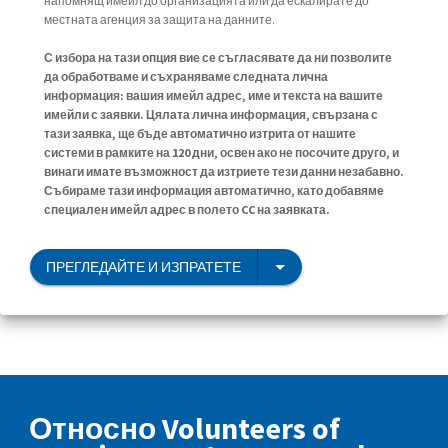
напомнящ имейл до организацията или да ескалирате до
местната агенция за защита на данните.
С избора на тази опция вие се съгласявате да ни позволите
да обработваме и съхраняваме следната лична
информация: вашия имейл адрес, име и текста на вашите
имейли с заявки. Цялата лична информация, свързана с
тази заявка, ще бъде автоматично изтрита от нашите
системи в рамките на 120 дни, освен ако не посочите друго, и
винаги имате възможност да изтриете тези данни незабавно.
Събираме тази информация автоматично, като добавяме
специален имейл адрес в полето CC на заявката.
ПРЕГЛЕДАЙТЕ И ИЗПРАТЕТЕ
Относно Volunteers of