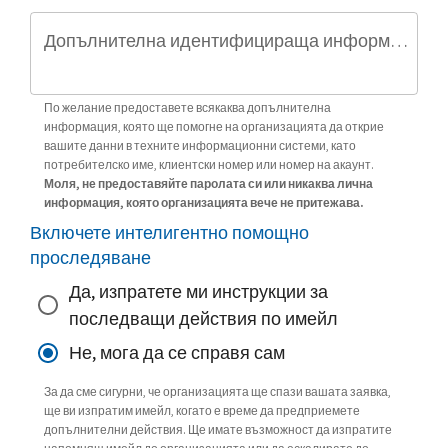
Допълнителна идентифицираща информация (по избор)
По желание предоставете всякаква допълнителна
информация, която ще помогне на организацията да открие
вашите данни в техните информационни системи, като
потребителско име, клиентски номер или номер на акаунт.
Моля, не предоставяйте паролата си или никаква лична
информация, която организацията вече не притежава.
Включете интелигентно помощно
проследяване
Да, изпратете ми инструкции за
последващи действия по имейл
Не, мога да се справя сам
За да сме сигурни, че организацията ще спази вашата заявка,
ще ви изпратим имейл, когато е време да предприемете
допълнителни действия. Ще имате възможност да изпратите