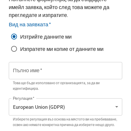
имейл заявка, който след това можете да
прегледате и изпратите.
Вид на заявката
*
Изтрийте данните ми
Изпратете ми копие от данните ми
Пълно име
*
Това ще бъде използвано от организацията, за да ви
идентифицира.
Регулация
*
Изберете регулация въз основа на мястото ви на пребиваване,
освен ако нямате конкретна причина да изберете нещо друго.