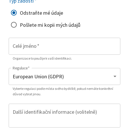
Typ žádosti
*
Odstraňte mé údaje
Pošlete mi kopii mých údajů
Celé jméno
*
Organizace to použije k vaší identifikaci.
Regulace
*
Vyberte regulaci podle místa svého bydliště, pokud nemáte konkrétní
důvod vybrat jinou.
Další identifikační informace (volitelně)