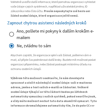
Volitelně uveďte další informace, které pomohou organizaci vyhledat
vaše údaje v jejich systémech, například uživatelské jméno, ID
zákazníka nebo číslo účtu.
Prosím neposkytujte své heslo ani
žádné osobní údaje, které organizace ještě nemá.
Zapnout chytrou asistenci následných kroků
Ano, pošlete mi pokyny k dalším krokům e-
mailem
Ne, zvládnu to sám
Abychom zajistili, že organizace splní vaši žádost, pošleme vám e-
mail, až přijde čas podniknout další kroky. Budete mít možnost poslat
organizaci připomínku, nebo žádost postoupit místnímu úřadu na
ochranu osobních údajů.
Výběrem této možnosti souhlasíte, že nám dovolujete
zpracovat a uložit následující osobní údaje: vaši e-mailovou
adresu, jméno a text vašich e-mailů se žádostmi. Veškeré
osobní údaje týkající se této žádosti budou po 120 dnech
automaticky vymazány z našich systémů, pokud neurčíte jinak,
a vždy máte možnost nechat tato data okamžitě vymazat. Tyto
informace shromažďujeme automaticky tím, že do pole CC v e-