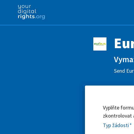
Eur
Vymaž
Send Eura
Vyplňte formu
zkontrolovat 
Typ žádosti
*