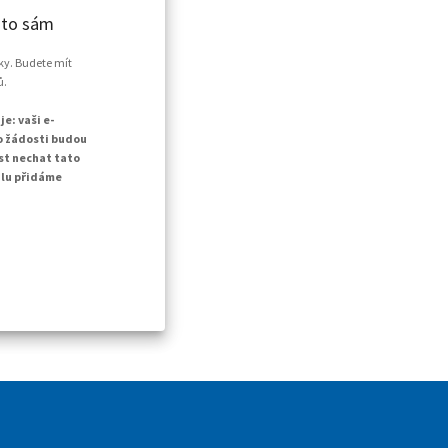
 to sám
oky. Budete mít
ů.
e: vaši e-
to žádosti budou
st nechat tato
ilu přidáme