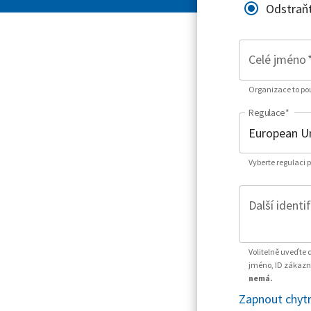
Odstraň
Celé jméno
Organizace to použ
Regulace
*
Vyberte regulaci 
Další identi
Volitelně uveďte 
jméno, ID zákazní
nemá.
Zapnout chytr