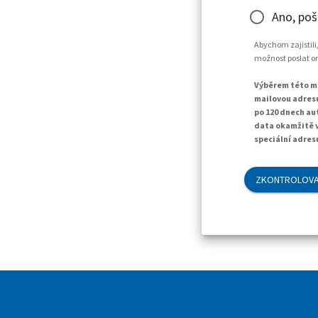
Ano, poš
Abychom zajistili
možnost poslat o
Výběrem této mo
mailovou adresu
po 120 dnech au
data okamžitě v
speciální adres
ZKONTROLOVA