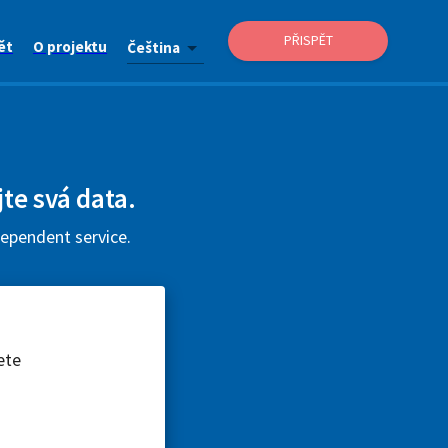
PŘISPĚT
ět
O projektu
Čeština
jte svá data.
dependent service.
ete