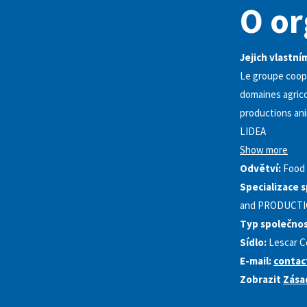
O or
Jejich vlastním
Le groupe coopé
domaines agrico
productions ani
LIDEA
Show more
Odvětví:
Food 
Specializace s
and PRODUCTI
Typ společnos
Sídlo:
Lescar 
E-mail:
contac
Zobrazit
Zása