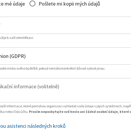
te mé údaje
Pošlete mi kopii mých údajů
*
ije k vaší identifikaci.
podle místa svého bydliště, pokud nemáte konkrétní důvod vybrat jinou.
fikační informace (volitelně)
další informace, které pomohou organizaci vyhledat vaše údaje v jejich systémech, např
ka nebo číslo účtu.
Prosím neposkytujte své heslo ani žádné osobní údaje, které 
ou asistenci následných kroků