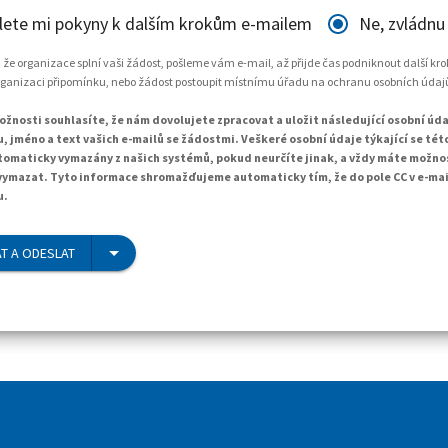
lete mi pokyny k dalším krokům e-mailem
Ne, zvládnu
, že organizace splní vaši žádost, pošleme vám e-mail, až přijde čas podniknout další kr
rganizaci připomínku, nebo žádost postoupit místnímu úřadu na ochranu osobních údaj
žnosti souhlasíte, že nám dovolujete zpracovat a uložit následující osobní údaj
, jméno a text vašich e-mailů se žádostmi. Veškeré osobní údaje týkající se té
tomaticky vymazány z našich systémů, pokud neurčíte jinak, a vždy máte možno
ymazat. Tyto informace shromažďujeme automaticky tím, že do pole CC v e-ma
u.
T A ODESLAT