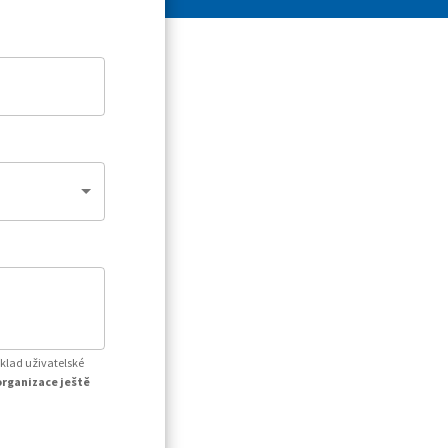
íklad uživatelské
organizace ještě