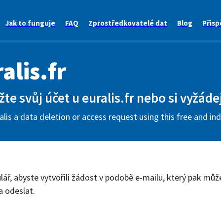
Jak to funguje
FAQ
Zprostředkovatelé dat
Blog
Přisp
alis.fr
te svůj účet u euralis.fr nebo si vyžáde
lis a data deletion or access request using this free and in
lář, abyste vytvořili žádost v podobě e-mailu, který pak můž
a odeslat.