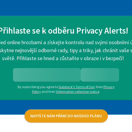
Přihlaste se k odběru Privacy Alerts!
d online hrozbami a získejte kontrolu nad svými osobními úd
ytne nejnovější odborné rady, tipy a triky, jak chránit vaše
světě. Přihlaste se hned a zůstaňte v obraze i v bezpečí!
By subscribing you agree to
Substack's Terms of Use
,
their
Privacy
Policy
and their
Information collection notice
.
NAPIŠTE NÁM PŘÁNÍ DO NAŠEHO PLÁNU