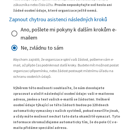
zákazníka nebo číslo účtu.
Prosím neposkytujte své heslo ani
žádné osobní údaje, které organizace ještě nemá.
Zapnout chytrou asistenci následných kroků
Ano, pošlete mi pokyny k dalším krokům e-
mailem
Ne, zvládnu to sám
Abychom zajistili, že organizace splní vaši žádost, pošleme vám e-
mail, až přijde čas podniknout další kroky. Budete mít možnost poslat
organizaci připomínku, nebo žádost postoupit místnímu úřadu na
ochranu osobních údajů.
Výběrem této možnosti souhlasíte, že nám dovolujete
zpracovat a uložit následující osobní údaje: vaši e-mailovou
adresu, jméno a text vašich e-mailů se žádostmi. Veškeré
osobní údaje týkající se této žádosti budou po 120 dnech
automaticky vymazány z našich systémů, pokud neurčíte jinak,
a vždy máte možnost nechat tato data okamžitě vymazat. Tyto
informace shromažďujeme automaticky tím, že do pole CC v e-
mailu přidáme speciální adresu.