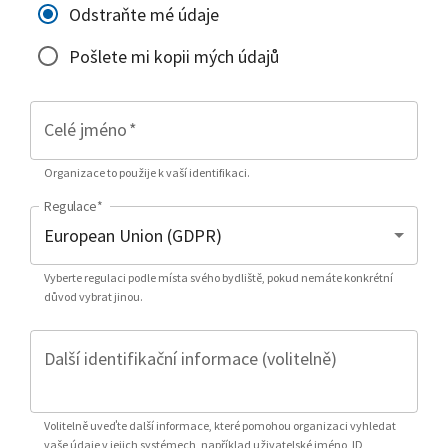
Odstraňte mé údaje
Pošlete mi kopii mých údajů
Celé jméno
*
Organizace to použije k vaší identifikaci.
Regulace
*
Vyberte regulaci podle místa svého bydliště, pokud nemáte konkrétní
důvod vybrat jinou.
Další identifikační informace (volitelně)
Volitelně uveďte další informace, které pomohou organizaci vyhledat
vaše údaje v jejich systémech, například uživatelské jméno, ID