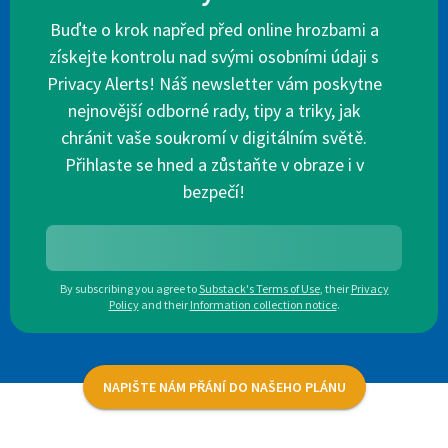
Buďte o krok napřed před online hrozbami a
získejte kontrolu nad svými osobními údaji s
Privacy Alerts! Náš newsletter vám poskytne
nejnovější odborné rady, tipy a triky, jak
chránit vaše soukromí v digitálním světě.
Přihlaste se hned a zůstaňte v obraze i v
bezpečí!
By subscribing you agree to
Substack's Terms of Use
,
their
Privacy
Policy
and their
Information collection notice
.
NAPIŠTE NÁM PŘÁNÍ DO NAŠEHO PLÁNU