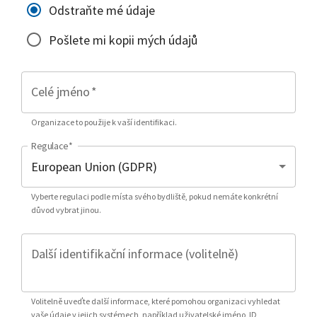
Odstraňte mé údaje
Pošlete mi kopii mých údajů
Celé jméno
*
Organizace to použije k vaší identifikaci.
Regulace
*
Vyberte regulaci podle místa svého bydliště, pokud nemáte konkrétní
důvod vybrat jinou.
Další identifikační informace (volitelně)
Volitelně uveďte další informace, které pomohou organizaci vyhledat
vaše údaje v jejich systémech, například uživatelské jméno, ID