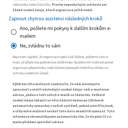
zákazníka nebo číslo účtu.
Prosím neposkytujte své heslo ani
žádné osobní údaje, které organizace ještě nemá.
Zapnout chytrou asistenci následných kroků
Ano, pošlete mi pokyny k dalším krokům e-
mailem
Ne, zvládnu to sám
Abychom zajistili, že organizace splní vaši žádost, pošleme vám e-
mail, až přijde čas podniknout další kroky. Budete mít možnost poslat
organizaci připomínku, nebo žádost postoupit místnímu úřadu na
ochranu osobních údajů.
Výběrem této možnosti souhlasíte, že nám dovolujete
zpracovat a uložit následující osobní údaje: vaši e-mailovou
adresu, jméno a text vašich e-mailů se žádostmi. Veškeré
osobní údaje týkající se této žádosti budou po 120 dnech
automaticky vymazány z našich systémů, pokud neurčíte jinak,
a vždy máte možnost nechat tato data okamžitě vymazat. Tyto
informace shromažďujeme automaticky tím, že do pole CC v e-
mailu přidáme speciální adresu.