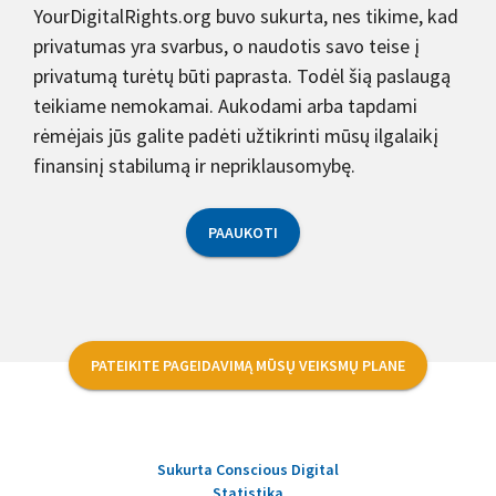
YourDigitalRights.org buvo sukurta, nes tikime, kad
privatumas yra svarbus, o naudotis savo teise į
privatumą turėtų būti paprasta. Todėl šią paslaugą
teikiame nemokamai. Aukodami arba tapdami
rėmėjais jūs galite padėti užtikrinti mūsų ilgalaikį
finansinį stabilumą ir nepriklausomybę.
PAAUKOTI
PATEIKITE PAGEIDAVIMĄ MŪSŲ VEIKSMŲ PLANE
Sukurta Conscious Digital
Statistika