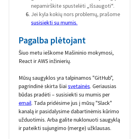
nepamirškite spustelėti „Išsaugoti“.
Jei kyla kokių nors problemų, prašome
susisiekti su mumis.
Pagalba plėtojant
Šiuo metu ieškome Mašininio mokymosi,
React ir AWS inžinierių.
Mūsų saugyklos yra talpinamos "GitHub",
pagrindinė skirta šiai
svetainės
. Geriausias
būdas pradėti – susisiekti su mumis per
email
. Tada pridėsime jus į mūsų "Slack"
kanalą ir pasidalysime dabartinėmis kūrimo
užduotimis. Arba galite nuklonuoti saugyklą
ir pateikti sujungimo (merge) užklausas.