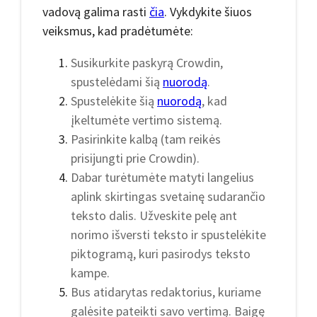
vadovą galima rasti
čia
. Vykdykite šiuos
veiksmus, kad pradėtumėte:
Susikurkite paskyrą Crowdin,
spustelėdami šią
nuorodą
.
Spustelėkite šią
nuorodą
, kad
įkeltumėte vertimo sistemą.
Pasirinkite kalbą (tam reikės
prisijungti prie Crowdin).
Dabar turėtumėte matyti langelius
aplink skirtingas svetainę sudarančio
teksto dalis. Užveskite pelę ant
norimo išversti teksto ir spustelėkite
piktogramą, kuri pasirodys teksto
kampe.
Bus atidarytas redaktorius, kuriame
galėsite pateikti savo vertimą. Baigę