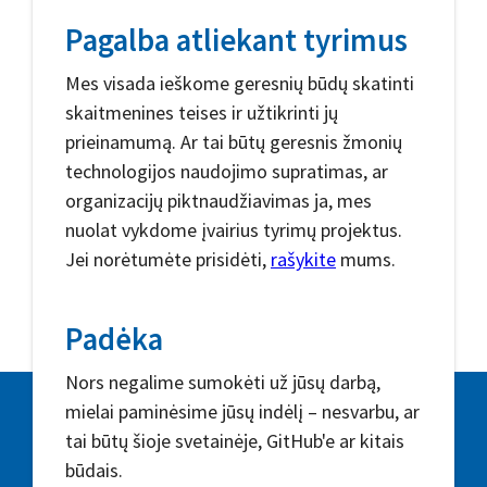
Pagalba atliekant tyrimus
Mes visada ieškome geresnių būdų skatinti
skaitmenines teises ir užtikrinti jų
prieinamumą. Ar tai būtų geresnis žmonių
technologijos naudojimo supratimas, ar
organizacijų piktnaudžiavimas ja, mes
nuolat vykdome įvairius tyrimų projektus.
Jei norėtumėte prisidėti,
rašykite
mums.
Padėka
Nors negalime sumokėti už jūsų darbą,
mielai paminėsime jūsų indėlį – nesvarbu, ar
tai būtų šioje svetainėje, GitHub'e ar kitais
būdais.