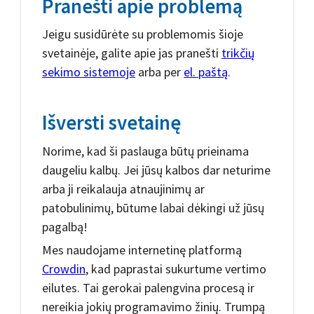
Pranešti apie problemą
Jeigu susidūrėte su problemomis šioje
svetainėje, galite apie jas pranešti
trikčių
sekimo sistemoje
arba per
el. paštą
.
Išversti svetainę
Norime, kad ši paslauga būtų prieinama
daugeliu kalbų. Jei jūsų kalbos dar neturime
arba ji reikalauja atnaujinimų ar
patobulinimų, būtume labai dėkingi už jūsų
pagalbą!
Mes naudojame internetinę platformą
Crowdin
, kad paprastai sukurtume vertimo
eilutes. Tai gerokai palengvina procesą ir
nereikia jokių programavimo žinių. Trumpą