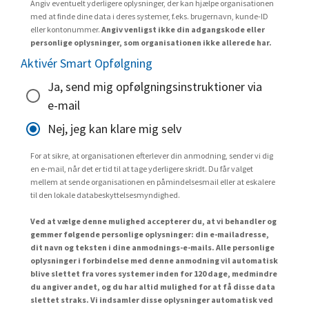
Angiv eventuelt yderligere oplysninger, der kan hjælpe organisationen
med at finde dine data i deres systemer, f.eks. brugernavn, kunde-ID
eller kontonummer.
Angiv venligst ikke din adgangskode eller
personlige oplysninger, som organisationen ikke allerede har.
Aktivér Smart Opfølgning
Ja, send mig opfølgningsinstruktioner via
e-mail
Nej, jeg kan klare mig selv
For at sikre, at organisationen efterlever din anmodning, sender vi dig
en e-mail, når det er tid til at tage yderligere skridt. Du får valget
mellem at sende organisationen en påmindelsesmail eller at eskalere
til den lokale databeskyttelsesmyndighed.
Ved at vælge denne mulighed accepterer du, at vi behandler og
gemmer følgende personlige oplysninger: din e-mailadresse,
dit navn og teksten i dine anmodnings-e-mails. Alle personlige
oplysninger i forbindelse med denne anmodning vil automatisk
blive slettet fra vores systemer inden for 120 dage, medmindre
du angiver andet, og du har altid mulighed for at få disse data
slettet straks. Vi indsamler disse oplysninger automatisk ved