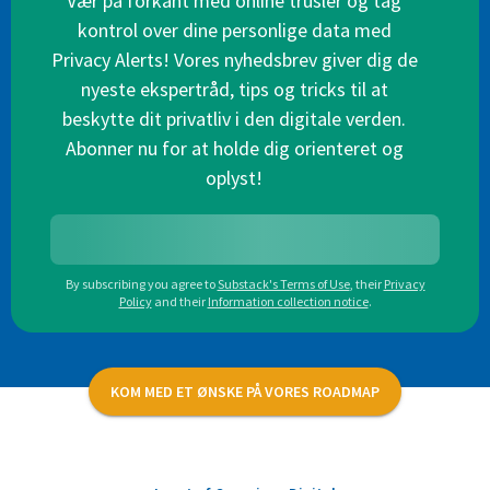
Vær på forkant med online trusler og tag
kontrol over dine personlige data med
Privacy Alerts! Vores nyhedsbrev giver dig de
nyeste ekspertråd, tips og tricks til at
beskytte dit privatliv i den digitale verden.
Abonner nu for at holde dig orienteret og
oplyst!
By subscribing you agree to
Substack's Terms of Use
,
their
Privacy
Policy
and their
Information collection notice
.
KOM MED ET ØNSKE PÅ VORES ROADMAP