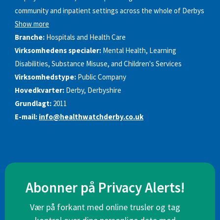
community and inpatient settings across the whole of Derbys
Show more
Branche:
Hospitals and Health Care
Virksomhedens specialer:
Mental Health, Learning
Disabilities, Substance Misuse, and Children's Services
Virksomhedstype:
Public Company
Hovedkvarter:
Derby, Derbyshire
Grundlagt:
2011
E-mail:
info@healthwatchderby.co.uk
Abonner på Privacy Alerts!
Vær på forkant med online trusler og tag