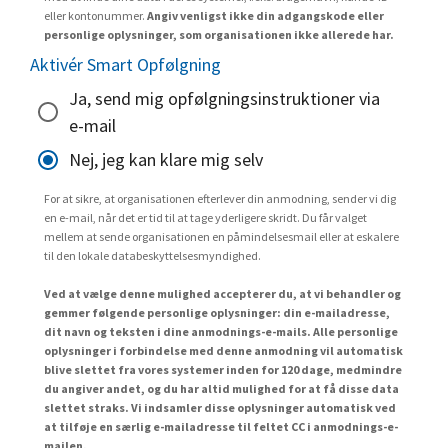
eller kontonummer.
Angiv venligst ikke din adgangskode eller
personlige oplysninger, som organisationen ikke allerede har.
Aktivér Smart Opfølgning
Ja, send mig opfølgningsinstruktioner via
e-mail
Nej, jeg kan klare mig selv
For at sikre, at organisationen efterlever din anmodning, sender vi dig
en e-mail, når det er tid til at tage yderligere skridt. Du får valget
mellem at sende organisationen en påmindelsesmail eller at eskalere
til den lokale databeskyttelsesmyndighed.
Ved at vælge denne mulighed accepterer du, at vi behandler og
gemmer følgende personlige oplysninger: din e-mailadresse,
dit navn og teksten i dine anmodnings-e-mails. Alle personlige
oplysninger i forbindelse med denne anmodning vil automatisk
blive slettet fra vores systemer inden for 120 dage, medmindre
du angiver andet, og du har altid mulighed for at få disse data
slettet straks. Vi indsamler disse oplysninger automatisk ved
at tilføje en særlig e-mailadresse til feltet CC i anmodnings-e-
mailen.