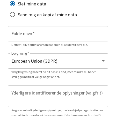
Slet mine data
Send mig en kopi af mine data
Fulde navn
*
Dette vil blive brugt af organisationen til at identificere dig.
Lovgivning
*
Vælg lovgivning baseret på dit bopælsland, medmindre du har en
særlig grund til at vælge noget andet.
Yderligere identificerende oplysninger (valgfrit)
Angiv eventuelt yderligere oplysninger, der kan hjælpe organisationen
med at finde dine data i deres systemer, f.eks. brugernavn, kunde-ID