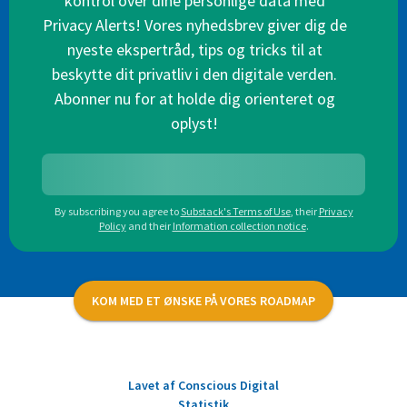
kontrol over dine personlige data med
Privacy Alerts! Vores nyhedsbrev giver dig de
nyeste ekspertråd, tips og tricks til at
beskytte dit privatliv i den digitale verden.
Abonner nu for at holde dig orienteret og
oplyst!
By subscribing you agree to
Substack's Terms of Use
,
their
Privacy
Policy
and their
Information collection notice
.
KOM MED ET ØNSKE PÅ VORES ROADMAP
Lavet af Conscious Digital
Statistik