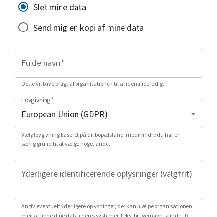
Slet mine data
Send mig en kopi af mine data
Fulde navn
*
Dette vil blive brugt af organisationen til at identificere dig.
Lovgivning
*
Vælg lovgivning baseret på dit bopælsland, medmindre du har en
særlig grund til at vælge noget andet.
Yderligere identificerende oplysninger (valgfrit)
Angiv eventuelt yderligere oplysninger, der kan hjælpe organisationen
med at finde dine data i deres systemer, f.eks. brugernavn, kunde-ID