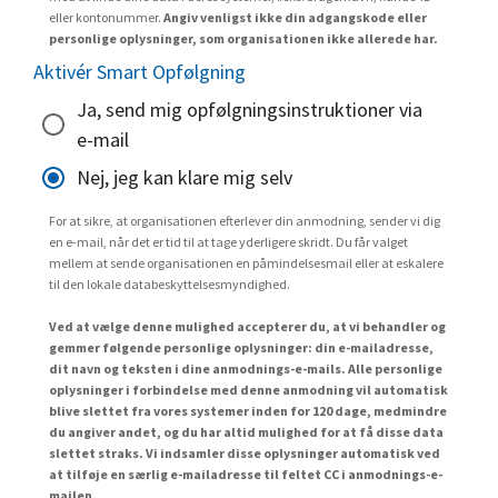
eller kontonummer.
Angiv venligst ikke din adgangskode eller
personlige oplysninger, som organisationen ikke allerede har.
Aktivér Smart Opfølgning
Ja, send mig opfølgningsinstruktioner via
e-mail
Nej, jeg kan klare mig selv
For at sikre, at organisationen efterlever din anmodning, sender vi dig
en e-mail, når det er tid til at tage yderligere skridt. Du får valget
mellem at sende organisationen en påmindelsesmail eller at eskalere
til den lokale databeskyttelsesmyndighed.
Ved at vælge denne mulighed accepterer du, at vi behandler og
gemmer følgende personlige oplysninger: din e-mailadresse,
dit navn og teksten i dine anmodnings-e-mails. Alle personlige
oplysninger i forbindelse med denne anmodning vil automatisk
blive slettet fra vores systemer inden for 120 dage, medmindre
du angiver andet, og du har altid mulighed for at få disse data
slettet straks. Vi indsamler disse oplysninger automatisk ved
at tilføje en særlig e-mailadresse til feltet CC i anmodnings-e-
mailen.