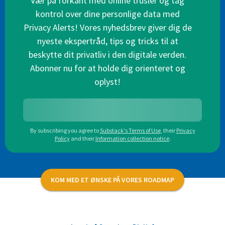
Vær på forkant med online trusler og tag
kontrol over dine personlige data med
Privacy Alerts! Vores nyhedsbrev giver dig de
nyeste ekspertråd, tips og tricks til at
beskytte dit privatliv i den digitale verden.
Abonner nu for at holde dig orienteret og
oplyst!
By subscribing you agree to
Substack's Terms of Use
,
their
Privacy
Policy
and their
Information collection notice
.
KOM MED ET ØNSKE PÅ VORES ROADMAP