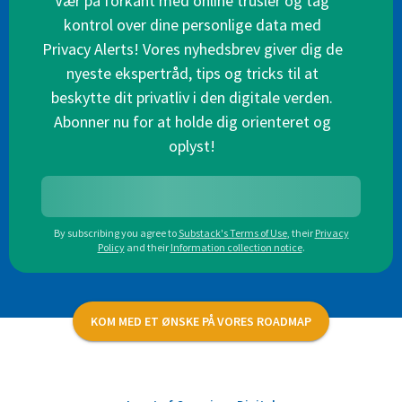
Vær på forkant med online trusler og tag
kontrol over dine personlige data med
Privacy Alerts! Vores nyhedsbrev giver dig de
nyeste ekspertråd, tips og tricks til at
beskytte dit privatliv i den digitale verden.
Abonner nu for at holde dig orienteret og
oplyst!
By subscribing you agree to
Substack's Terms of Use
,
their
Privacy
Policy
and their
Information collection notice
.
KOM MED ET ØNSKE PÅ VORES ROADMAP