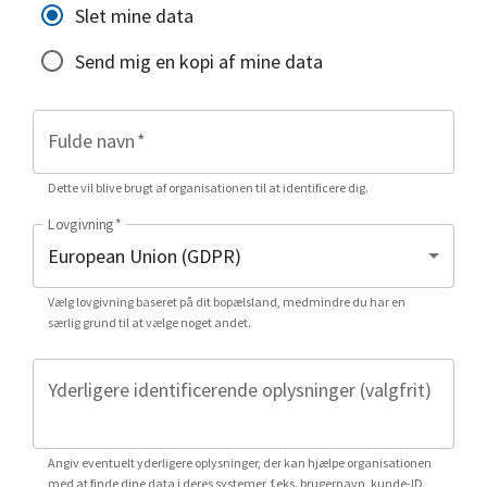
Slet mine data
Send mig en kopi af mine data
Fulde navn
*
Dette vil blive brugt af organisationen til at identificere dig.
Lovgivning
*
Vælg lovgivning baseret på dit bopælsland, medmindre du har en
særlig grund til at vælge noget andet.
Yderligere identificerende oplysninger (valgfrit)
Angiv eventuelt yderligere oplysninger, der kan hjælpe organisationen
med at finde dine data i deres systemer, f.eks. brugernavn, kunde-ID