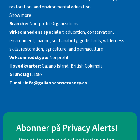
restoration, and environmental education.
Show more
Branche:
Non-profit Organizations
Virksomhedens specialer:
education, conservation,
environment, marine, sustainability, gulfislands, wilderness
skills, restoration, agriculture, and permaculture
Virksomhedstype:
Nonprofit
Hovedkvarter:
Galiano Island, British Columbia
Grundlagt:
1989
E-mail:
info@galianoconservancy.ca
Abonner på Privacy Alerts!