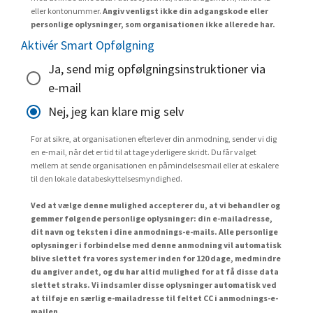
eller kontonummer.
Angiv venligst ikke din adgangskode eller
personlige oplysninger, som organisationen ikke allerede har.
Aktivér Smart Opfølgning
Ja, send mig opfølgningsinstruktioner via
e-mail
Nej, jeg kan klare mig selv
For at sikre, at organisationen efterlever din anmodning, sender vi dig
en e-mail, når det er tid til at tage yderligere skridt. Du får valget
mellem at sende organisationen en påmindelsesmail eller at eskalere
til den lokale databeskyttelsesmyndighed.
Ved at vælge denne mulighed accepterer du, at vi behandler og
gemmer følgende personlige oplysninger: din e-mailadresse,
dit navn og teksten i dine anmodnings-e-mails. Alle personlige
oplysninger i forbindelse med denne anmodning vil automatisk
blive slettet fra vores systemer inden for 120 dage, medmindre
du angiver andet, og du har altid mulighed for at få disse data
slettet straks. Vi indsamler disse oplysninger automatisk ved
at tilføje en særlig e-mailadresse til feltet CC i anmodnings-e-
mailen.