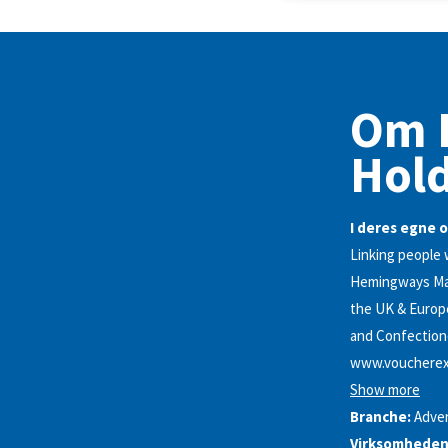
Om 
Hold
I deres egne o
Linking people 
Hemingways Mark
the UK & Europe’
and Confection
www.voucherex
Show more
Branche:
Adver
Virksomhedens