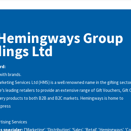
Hemingways Group
ings Ltd
rd:
with brands.
eting Services Ltd (HMS) is a well renowned name in the gifting sector
s leading retailers to provide an extensive range of Gift Vouchers, Gift 
ery products to both B2B and B2C markets. Hemingways is home to
press
tising Services
 specialer:
['Marketing', 'Distribution', 'Sales', 'Retail', 'Hemingways', 'C