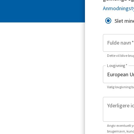
Anmodningst
Slet min
Fulde navn
*
Dette vil blive bru
Lovgivning
*
Vælg lovgivning b
Yderligere i
Angiv eventuelt yd
brugernavn, kund