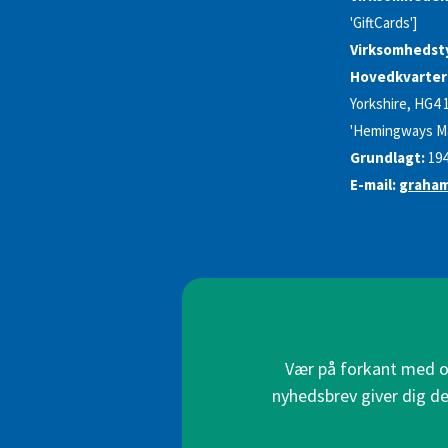
'GiftCards']
Virksomhedst
Hovedkvarter
Yorkshire, HG4 1W
'Hemingways Ma
Grundlagt:
19
E-mail:
graha
Vær på forkant med on
nyhedsbrev giver dig de 