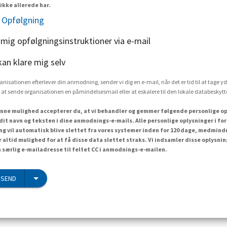
ikke allerede har.
 Opfølgning
 mig opfølgningsinstruktioner via e-mail
kan klare mig selv
rganisationen efterlever din anmodning, sender vi dig en e-mail, når det er tid til at tage yd
 at sende organisationen en påmindelsesmail eller at eskalere til den lokale databesky
nne mulighed accepterer du, at vi behandler og gemmer følgende personlige op
dit navn og teksten i dine anmodnings-e-mails. Alle personlige oplysninger i f
 vil automatisk blive slettet fra vores systemer inden for 120 dage, medmind
r altid mulighed for at få disse data slettet straks. Vi indsamler disse oplysn
n særlig e-mailadresse til feltet CC i anmodnings-e-mailen.
 SEND