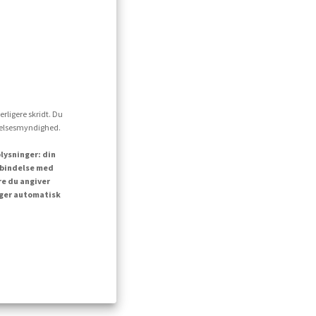
erligere skridt. Du
ttelsesmyndighed.
lysninger: din
orbindelse med
re du angiver
inger automatisk