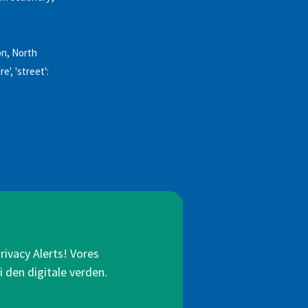
on, North
e', 'street':
rivacy Alerts! Vores
i den digitale verden.