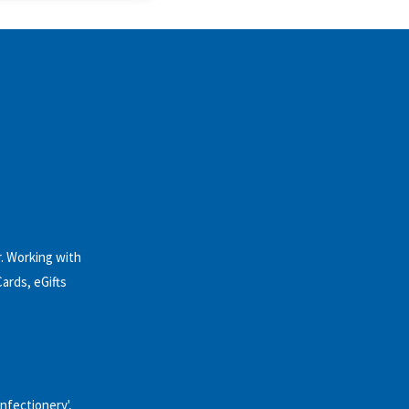
. Working with
Cards, eGifts
onfectionery',