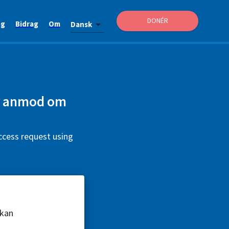
DONÉR
og
Bidrag
Om
Dansk
er anmod om
ccess request using
 kan