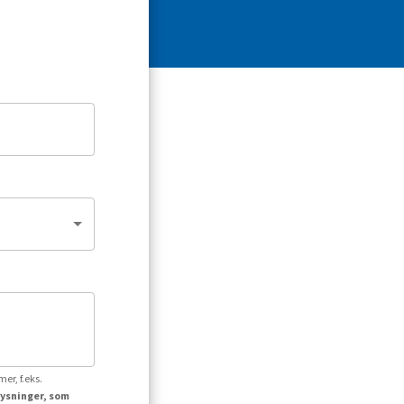
er, f.eks.
lysninger, som