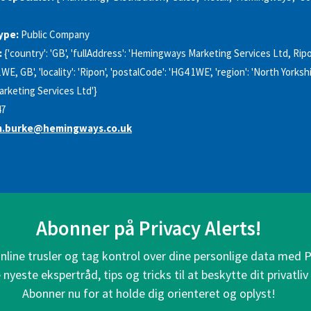
ype:
Public Company
:
{'country': 'GB', 'fullAddress': 'Hemingways Marketing Services Ltd, Rip
E, GB', 'locality': 'Ripon', 'postalCode': 'HG4 1WE', 'region': 'North Yorkshir
rketing Services Ltd'}
47
m.burke@hemingways.co.uk
Abonner på Privacy Alerts!
line trusler og tag kontrol over dine personlige data med P
nyeste ekspertråd, tips og tricks til at beskytte dit privatliv 
Abonner nu for at holde dig orienteret og oplyst!