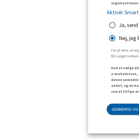
organisationen 
Aktivér Smart
Ja, send
Nej, jeg 
For at sikre, at o
får valget mellem
Ved at vælge de
e-mailadresse, 
denne anmodning
andet, og du ha
ved at tilføje e
GENNEMSE OG