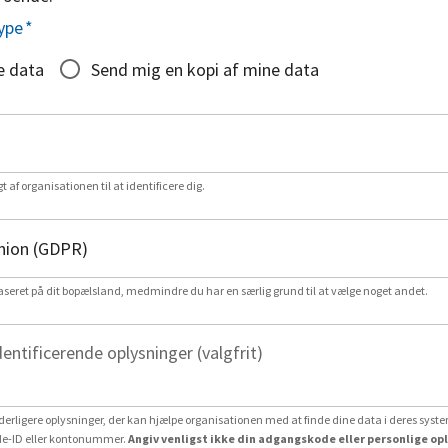
ype
*
e data
Send mig en kopi af mine data
gt af organisationen til at identificere dig.
aseret på dit bopælsland, medmindre du har en særlig grund til at vælge noget andet.
dentificerende oplysninger (valgfrit)
erligere oplysninger, der kan hjælpe organisationen med at finde dine data i deres system
e-ID eller kontonummer.
Angiv venligst ikke din adgangskode eller personlige op