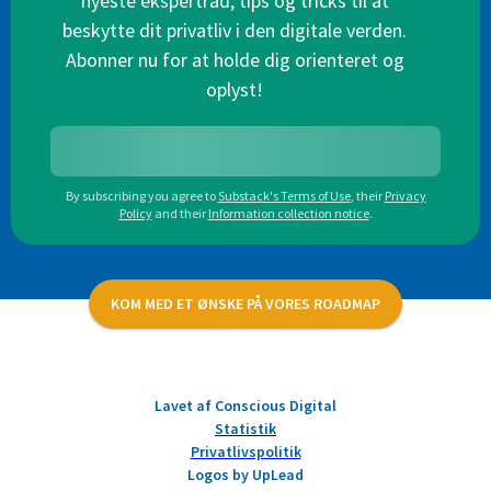
nyeste ekspertråd, tips og tricks til at
beskytte dit privatliv i den digitale verden.
Abonner nu for at holde dig orienteret og
oplyst!
By subscribing you agree to
Substack's Terms of Use
,
their
Privacy
Policy
and their
Information collection notice
.
KOM MED ET ØNSKE PÅ VORES ROADMAP
Lavet af Conscious Digital
Statistik
Privatlivspolitik
Logos by UpLead