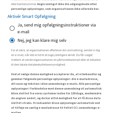
eller kontonummer.
Angiv venligst ikke din adgangskode eller
personlige oplysninger, som organisationen ikke allerede har.
Aktivér Smart Opfølgning
Ja, send mig opfølgningsinstruktioner via
e-mail
Nej, jeg kan klare mig selv
For at sikre, at organisationen efterlever din anmodning, sender vi dig
en e-mail, når det er tid til at tage yderligere skridt. Du får valget
mellem at sende organisationen en påmindelsesmail eller at eskalere
til den lokale databeskyttelsesmyndighed.
Ved at vælge denne mulighed accepterer du, at vi behandler og
gemmer følgende personlige oplysninger: din e-mailadresse,
dit navn og teksten i dine anmodnings-e-mails. Alle personlige
oplysninger i forbindelse med denne anmodning vil automatisk
blive slettet fra vores systemer inden for 120 dage, medmindre
du angiver andet, og du har altid mulighed for at få disse data
slettet straks. Vi indsamler disse oplysninger automatisk ved
at tilføje en særlig e-mailadresse til feltet CC i anmodnings-e-
mailen.