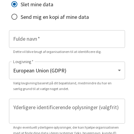
Slet mine data
Send mig en kopi af mine data
Fulde navn
*
Dette vil blive brugt af organisationen til at identificere dig.
Lovgivning
*
Vælg lovgivning baseret på dit bopælsland, medmindre du har en
særlig grund til at vælge noget andet.
Yderligere identificerende oplysninger (valgfrit)
Angiv eventuelt yderligere oplysninger, der kan hjælpe organisationen
med at finde dine data i deres systemer, f.eks. brugernavn, kunde-ID