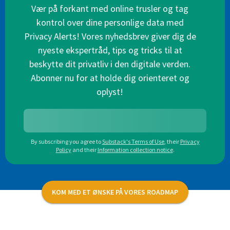
Vær på forkant med online trusler og tag
kontrol over dine personlige data med
Privacy Alerts! Vores nyhedsbrev giver dig de
nyeste ekspertråd, tips og tricks til at
beskytte dit privatliv i den digitale verden.
Abonner nu for at holde dig orienteret og
oplyst!
By subscribing you agree to
Substack's Terms of Use
,
their
Privacy
Policy
and their
Information collection notice
.
KOM MED ET ØNSKE PÅ VORES ROADMAP