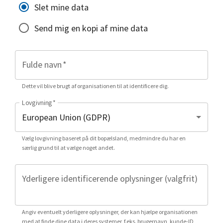
Slet mine data
Send mig en kopi af mine data
Fulde navn
*
Dette vil blive brugt af organisationen til at identificere dig.
Lovgivning
*
Vælg lovgivning baseret på dit bopælsland, medmindre du har en
særlig grund til at vælge noget andet.
Yderligere identificerende oplysninger (valgfrit)
Angiv eventuelt yderligere oplysninger, der kan hjælpe organisationen
med at finde dine data i deres systemer, f.eks. brugernavn, kunde-ID