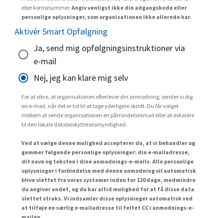
eller kontonummer.
Angiv venligst ikke din adgangskode eller
personlige oplysninger, som organisationen ikke allerede har.
Aktivér Smart Opfølgning
Ja, send mig opfølgningsinstruktioner via
e-mail
Nej, jeg kan klare mig selv
For at sikre, at organisationen efterlever din anmodning, sender vi dig
en e-mail, når det er tid til at tage yderligere skridt. Du får valget
mellem at sende organisationen en påmindelsesmail eller at eskalere
til den lokale databeskyttelsesmyndighed.
Ved at vælge denne mulighed accepterer du, at vi behandler og
gemmer følgende personlige oplysninger: din e-mailadresse,
dit navn og teksten i dine anmodnings-e-mails. Alle personlige
oplysninger i forbindelse med denne anmodning vil automatisk
blive slettet fra vores systemer inden for 120 dage, medmindre
du angiver andet, og du har altid mulighed for at få disse data
slettet straks. Vi indsamler disse oplysninger automatisk ved
at tilføje en særlig e-mailadresse til feltet CC i anmodnings-e-
mailen.