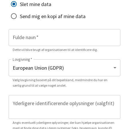
Slet mine data
Send mig en kopi af mine data
Fulde navn
*
Dette vil blive brugt af organisationen til at identificere dig.
Lovgivning
*
Vælg lovgivning baseret på dit bopælsland, medmindre du har en
særlig grund til at vælge noget andet.
Yderligere identificerende oplysninger (valgfrit)
Angiv eventuelt yderligere oplysninger, der kan hjælpe organisationen
med at finde dine data i deres systemer, f.eks. brugernavn, kunde-ID