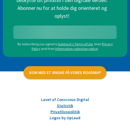
beskytte dit privatliv i den digitale verden.
Abonner nu for at holde dig orienteret og
oplyst!
By subscribing you agree to
Substack's Terms of Use
,
their
Privacy
Policy
and their
Information collection notice
.
KOM MED ET ØNSKE PÅ VORES ROADMAP
Lavet af Conscious Digital
Statistik
Privatlivspolitik
Logos by UpLead