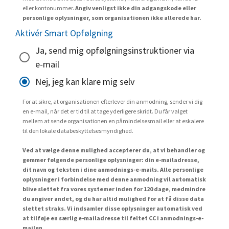
eller kontonummer.
Angiv venligst ikke din adgangskode eller
personlige oplysninger, som organisationen ikke allerede har.
Aktivér Smart Opfølgning
Ja, send mig opfølgningsinstruktioner via
e-mail
Nej, jeg kan klare mig selv
For at sikre, at organisationen efterlever din anmodning, sender vi dig
en e-mail, når det er tid til at tage yderligere skridt. Du får valget
mellem at sende organisationen en påmindelsesmail eller at eskalere
til den lokale databeskyttelsesmyndighed.
Ved at vælge denne mulighed accepterer du, at vi behandler og
gemmer følgende personlige oplysninger: din e-mailadresse,
dit navn og teksten i dine anmodnings-e-mails. Alle personlige
oplysninger i forbindelse med denne anmodning vil automatisk
blive slettet fra vores systemer inden for 120 dage, medmindre
du angiver andet, og du har altid mulighed for at få disse data
slettet straks. Vi indsamler disse oplysninger automatisk ved
at tilføje en særlig e-mailadresse til feltet CC i anmodnings-e-
mailen.