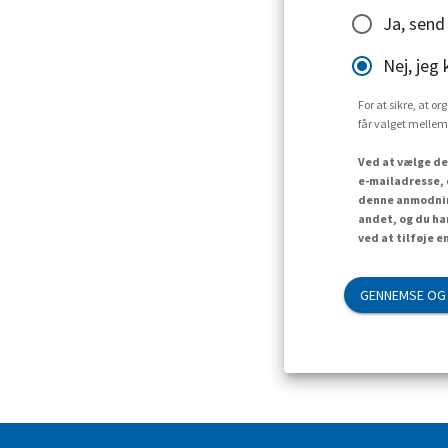
Ja, send
Nej, jeg 
For at sikre, at o
får valget mellem
Ved at vælge de
e-mailadresse, 
denne anmodning
andet, og du ha
ved at tilføje e
GENNEMSE OG