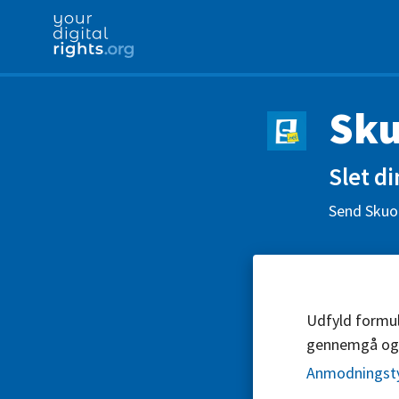
Sku
Slet d
Send Skuol
Udfyld formul
gennemgå og
Anmodningst