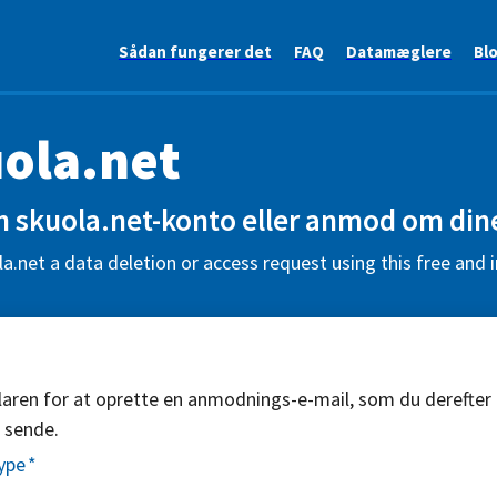
Sådan fungerer det
FAQ
Datamæglere
Bl
ola.net
in skuola.net-konto eller anmod om din
a.net a data deletion or access request using this free and 
aren for at oprette en anmodnings-e-mail, som du derefter
 sende.
ype
*