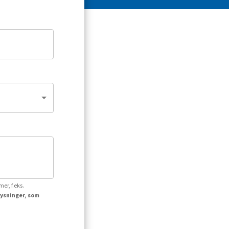
er, f.eks.
lysninger, som