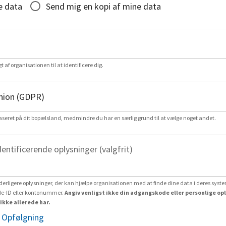
e data
Send mig en kopi af mine data
gt af organisationen til at identificere dig.
aseret på dit bopælsland, medmindre du har en særlig grund til at vælge noget andet.
dentificerende oplysninger (valgfrit)
erligere oplysninger, der kan hjælpe organisationen med at finde dine data i deres system
e-ID eller kontonummer.
Angiv venligst ikke din adgangskode eller personlige op
ikke allerede har.
 Opfølgning