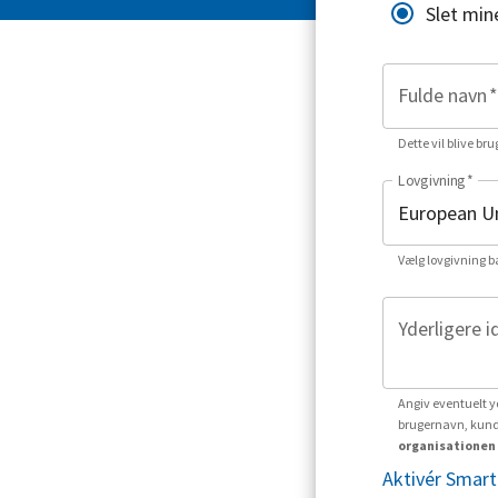
Slet min
Fulde navn
*
Dette vil blive bru
Lovgivning
*
Vælg lovgivning b
Yderligere i
Angiv eventuelt yd
brugernavn, kund
organisationen 
Aktivér Smart