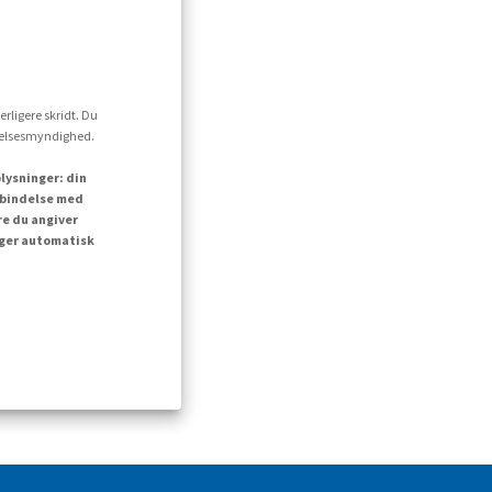
erligere skridt. Du
ttelsesmyndighed.
lysninger: din
orbindelse med
re du angiver
inger automatisk