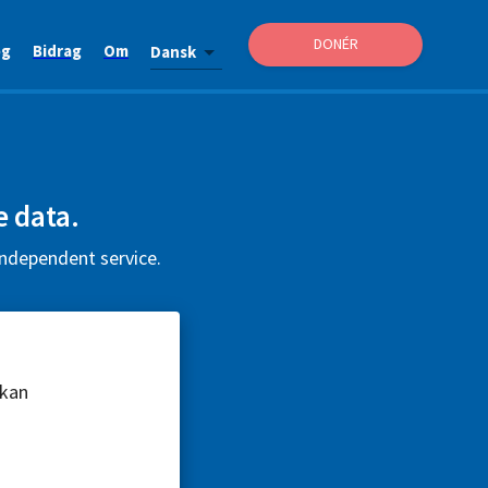
DONÉR
og
Bidrag
Om
Dansk
e data.
independent service.
 kan