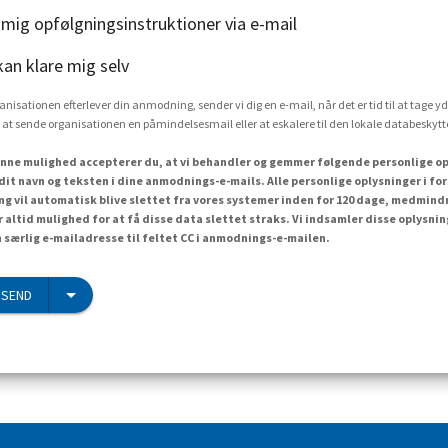
 mig opfølgningsinstruktioner via e-mail
kan klare mig selv
rganisationen efterlever din anmodning, sender vi dig en e-mail, når det er tid til at tage yd
 at sende organisationen en påmindelsesmail eller at eskalere til den lokale databesky
nne mulighed accepterer du, at vi behandler og gemmer følgende personlige op
dit navn og teksten i dine anmodnings-e-mails. Alle personlige oplysninger i f
 vil automatisk blive slettet fra vores systemer inden for 120 dage, medmind
r altid mulighed for at få disse data slettet straks. Vi indsamler disse oplysn
n særlig e-mailadresse til feltet CC i anmodnings-e-mailen.
 SEND