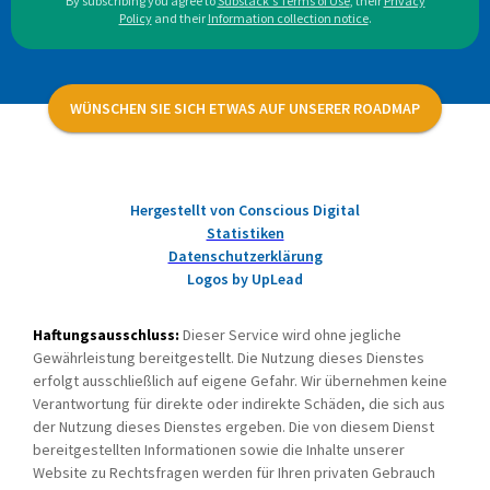
By subscribing you agree to
Substack's Terms of Use
,
their
Privacy
Policy
and their
Information collection notice
.
WÜNSCHEN SIE SICH ETWAS AUF UNSERER ROADMAP
Hergestellt von Conscious Digital
Statistiken
Datenschutzerklärung
Logos by UpLead
Haftungsausschluss:
Dieser Service wird ohne jegliche
Gewährleistung bereitgestellt. Die Nutzung dieses Dienstes
erfolgt ausschließlich auf eigene Gefahr. Wir übernehmen keine
Verantwortung für direkte oder indirekte Schäden, die sich aus
der Nutzung dieses Dienstes ergeben. Die von diesem Dienst
bereitgestellten Informationen sowie die Inhalte unserer
Website zu Rechtsfragen werden für Ihren privaten Gebrauch