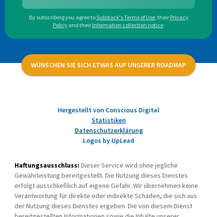
By subscribing you agree to
Substack's Terms of Use
,
their
Privacy
Policy
and their
Information collection notice
.
WÜNSCHEN SIE SICH ETWAS AUF UNSERER ROADMAP
Hergestellt von Conscious Digital
Statistiken
Datenschutzerklärung
Logos by UpLead
Haftungsausschluss:
Dieser Service wird ohne jegliche
Gewährleistung bereitgestellt. Die Nutzung dieses Dienstes
erfolgt ausschließlich auf eigene Gefahr. Wir übernehmen keine
Verantwortung für direkte oder indirekte Schäden, die sich aus
der Nutzung dieses Dienstes ergeben. Die von diesem Dienst
bereitgestellten Informationen sowie die Inhalte unserer