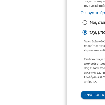
σας στα συστήμα
τον κωδικό πρό
Ενεργοποιήσ
Ναι, στ
Όχι, μπ
Για να βεβαιωθού
προβείτε σε περα
κλιμακώσετε το 
Επιλέγοντας αυτ
ακόλουθες προσω
σας. Όλα τα προ
μας εντός 120 η
Συλλέγουμε αυτέ
αιτήματος.
ΑΝΑΘΕΩΡΉΣΤ