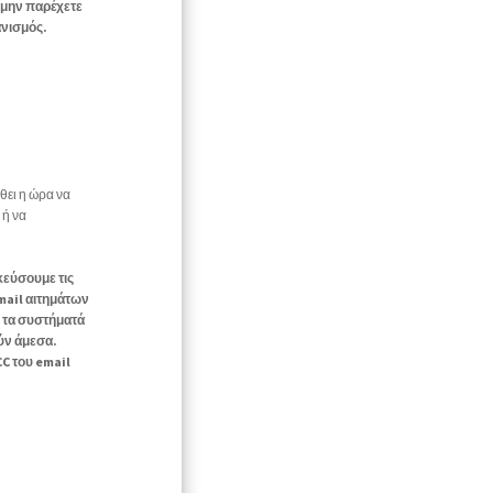
μην παρέχετε
νισμός.
θει η ώρα να
 ή να
κεύσουμε τις
mail αιτημάτων
 τα συστήματά
ύν άμεσα.
C του email