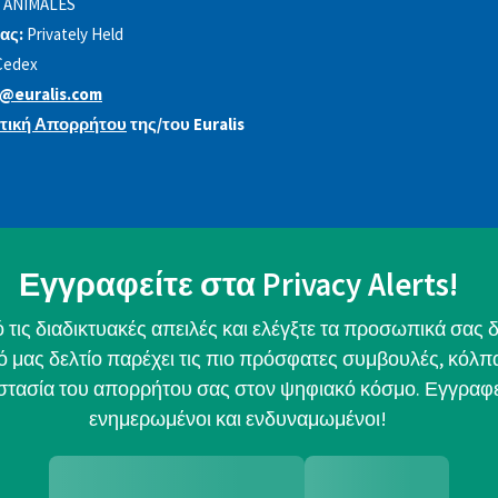
 ANIMALES
ας:
Privately Held
Cedex
@euralis.com
ιτική Απορρήτου
της/του Euralis
Εγγραφείτε στα Privacy Alerts!
τις διαδικτυακές απειλές και ελέγξτε τα προσωπικά σας δ
κό μας δελτίο παρέχει τις πιο πρόσφατες συμβουλές, κόλπα
οστασία του απορρήτου σας στον ψηφιακό κόσμο. Εγγραφεί
ενημερωμένοι και ενδυναμωμένοι!