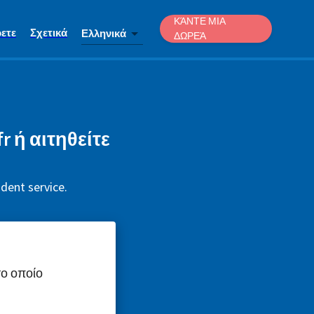
ΚΆΝΤΕ ΜΙΑ
ετε
Σχετικά
Ελληνικά
ΔΩΡΕΆ
r ή αιτηθείτε
dent service.
το οποίο