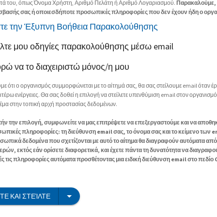
τά του, όπως Όνομα Χρήστη, Αριθμό Πελάτη ή Αριθμό Λογαριασμού.
Παρακαλούμε, 
σβασής σας ή οποιεσδήποτε προσωπικές πληροφορίες που δεν έχουν ήδη ο οργα
τε την Έξυπνη Βοήθεια Παρακολούθησης
είλτε μου οδηγίες παρακολούθησης μέσω email
ορώ να το διαχειριστώ μόνος/η μου
με ότι ο οργανισμός συμμορφώνεται με το αίτημά σας, θα σας στείλουμε email όταν έρ
ιτέρω ενέργειες. Θα σας δοθεί η επιλογή να στείλετε υπενθύμιση email στον οργανισμό
θέμα στην τοπική αρχή προστασίας δεδομένων.
ήν την επιλογή, συμφωνείτε να μας επιτρέψετε να επεξεργαστούμε και να αποθη
πικές πληροφορίες: τη διεύθυνση email σας, το όνομα σας και το κείμενο των e
σωπικά δεδομένα που σχετίζονται με αυτό το αίτημα θα διαγραφούν αυτόματα από
μερών, εκτός εάν ορίσετε διαφορετικά, και έχετε πάντα τη δυνατότητα να διαγραφο
ς τις πληροφορίες αυτόματα προσθέτοντας μια ειδική διεύθυνση email στο πεδίο C
Ε ΚΑΙ ΣΤΕΊΛΤΕ