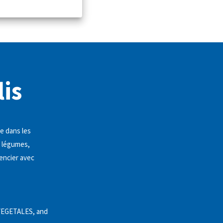
is
e dans les
e légumes,
mencier avec
EGETALES, and