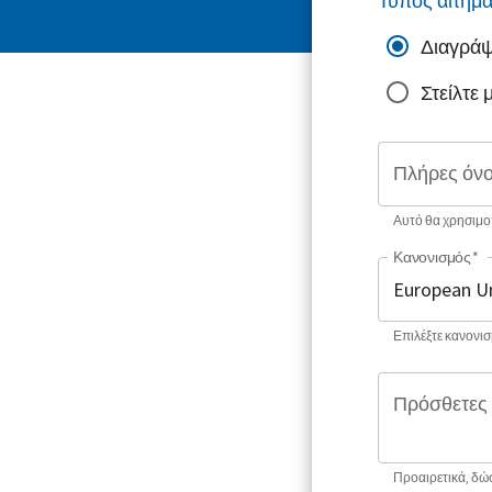
Τύπος αιτήμ
Διαγράψ
Στείλτε
Πλήρες όν
Αυτό θα χρησιμοπ
Κανονισμός
*
Επιλέξτε κανονισμ
Πρόσθετες 
Προαιρετικά, δώ