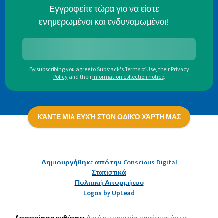
Εγγραφείτε τώρα για να είστε
ενημερωμένοι και ενδυναμωμένοι!
By subscribing you agree to
Substack's Terms of Use
,
their
Privacy
Policy
and their
Information collection notice
.
ΚΆΝΤΕ ΜΙΑ ΕΥΧΉ ΣΤΟΝ ΟΔΙΚΌ ΧΆΡΤΗ ΜΑΣ
Δημιουργήθηκε από την Conscious Digital
Στατιστικά
Πολιτική Απορρήτου
Logos by UpLead
Αποποίηση ευθύνης:
Αυτή η υπηρεσία παρέχεται όπως