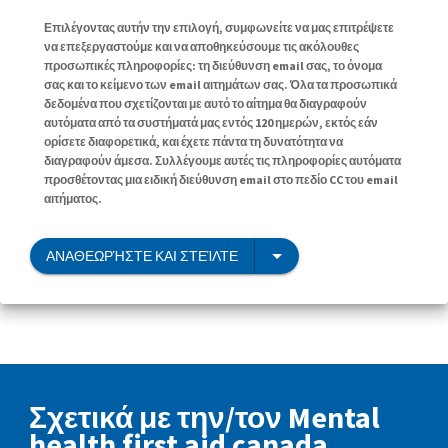
Επιλέγοντας αυτήν την επιλογή, συμφωνείτε να μας επιτρέψετε
να επεξεργαστούμε και να αποθηκεύσουμε τις ακόλουθες
προσωπικές πληροφορίες: τη διεύθυνση email σας, το όνομα
σας και το κείμενο των email αιτημάτων σας. Όλα τα προσωπικά
δεδομένα που σχετίζονται με αυτό το αίτημα θα διαγραφούν
αυτόματα από τα συστήματά μας εντός 120 ημερών, εκτός εάν
ορίσετε διαφορετικά, και έχετε πάντα τη δυνατότητα να
διαγραφούν άμεσα. Συλλέγουμε αυτές τις πληροφορίες αυτόματα
προσθέτοντας μια ειδική διεύθυνση email στο πεδίο CC του email
αιτήματος.
ΑΝΑΘΕΩΡΉΣΤΕ ΚΑΙ ΣΤΕΊΛΤΕ
Σχετικά με την/τον Mental
health first aid canada