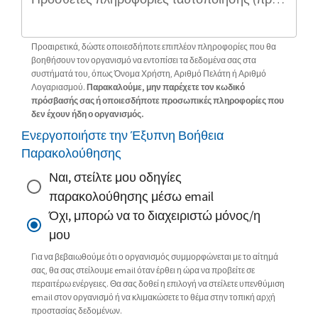
Προαιρετικά, δώστε οποιεσδήποτε επιπλέον πληροφορίες που θα
βοηθήσουν τον οργανισμό να εντοπίσει τα δεδομένα σας στα
συστήματά του, όπως Όνομα Χρήστη, Αριθμό Πελάτη ή Αριθμό
Λογαριασμού.
Παρακαλούμε, μην παρέχετε τον κωδικό
πρόσβασής σας ή οποιεσδήποτε προσωπικές πληροφορίες που
δεν έχουν ήδη ο οργανισμός.
Ενεργοποιήστε την Έξυπνη Βοήθεια
Παρακολούθησης
Ναι, στείλτε μου οδηγίες
παρακολούθησης μέσω email
Όχι, μπορώ να το διαχειριστώ μόνος/η
μου
Για να βεβαιωθούμε ότι ο οργανισμός συμμορφώνεται με το αίτημά
σας, θα σας στείλουμε email όταν έρθει η ώρα να προβείτε σε
περαιτέρω ενέργειες. Θα σας δοθεί η επιλογή να στείλετε υπενθύμιση
email στον οργανισμό ή να κλιμακώσετε το θέμα στην τοπική αρχή
προστασίας δεδομένων.