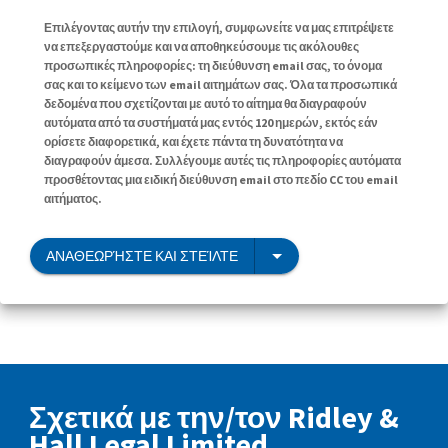
Επιλέγοντας αυτήν την επιλογή, συμφωνείτε να μας επιτρέψετε
να επεξεργαστούμε και να αποθηκεύσουμε τις ακόλουθες
προσωπικές πληροφορίες: τη διεύθυνση email σας, το όνομα
σας και το κείμενο των email αιτημάτων σας. Όλα τα προσωπικά
δεδομένα που σχετίζονται με αυτό το αίτημα θα διαγραφούν
αυτόματα από τα συστήματά μας εντός 120 ημερών, εκτός εάν
ορίσετε διαφορετικά, και έχετε πάντα τη δυνατότητα να
διαγραφούν άμεσα. Συλλέγουμε αυτές τις πληροφορίες αυτόματα
προσθέτοντας μια ειδική διεύθυνση email στο πεδίο CC του email
αιτήματος.
ΑΝΑΘΕΩΡΉΣΤΕ ΚΑΙ ΣΤΕΊΛΤΕ
Σχετικά με την/τον Ridley &
Hall Legal Limited