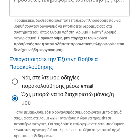
Προαιρετικά, δώστε οποιεσδήποτε επιπλέον πληροφορίες που θα
βοηθήσουν τον οργανισμό να εντοπίσει τα δεδομένα σας στα
συστήματά του, όπως Όνομα Χρήστη, Αριθμό Πελάτη ή Αριθμό
Λογαριασμού.
Παρακαλούμε, μην παρέχετε τον κωδικό
πρόσβασής σας ή οποιεσδήποτε προσωπικές πληροφορίες που
δεν έχουν ήδη ο οργανισμός.
Ενεργοποιήστε την Έξυπνη Βοήθεια
Παρακολούθησης
Ναι, στείλτε μου οδηγίες
παρακολούθησης μέσω email
Όχι, μπορώ να το διαχειριστώ μόνος/η
μου
Για να βεβαιωθούμε ότι ο οργανισμός συμμορφώνεται με το αίτημά
σας, θα σας στείλουμε email όταν έρθει η ώρα να προβείτε σε
περαιτέρω ενέργειες. Θα σας δοθεί η επιλογή να στείλετε υπενθύμιση
email στον οργανισμό ή να κλιμακώσετε το θέμα στην τοπική αρχή
προστασίας δεδομένων.