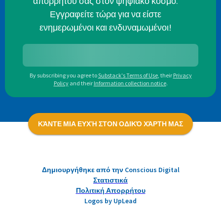
απορρήτου σας στον ψηφιακό κόσμο.
Εγγραφείτε τώρα για να είστε
ενημερωμένοι και ενδυναμωμένοι!
By subscribing you agree to
Substack's Terms of Use
,
their
Privacy
Policy
and their
Information collection notice
.
ΚΆΝΤΕ ΜΙΑ ΕΥΧΉ ΣΤΟΝ ΟΔΙΚΌ ΧΆΡΤΗ ΜΑΣ
Δημιουργήθηκε από την Conscious Digital
Στατιστικά
Πολιτική Απορρήτου
Logos by UpLead