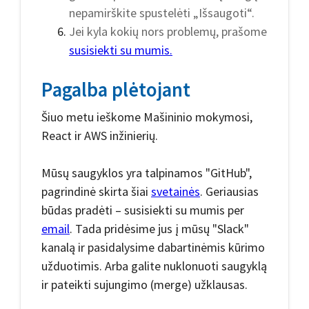
nepamirškite spustelėti „Išsaugoti“.
Jei kyla kokių nors problemų, prašome
susisiekti su mumis.
Pagalba plėtojant
Šiuo metu ieškome Mašininio mokymosi,
React ir AWS inžinierių.
Mūsų saugyklos yra talpinamos "GitHub",
pagrindinė skirta šiai
svetainės
. Geriausias
būdas pradėti – susisiekti su mumis per
email
. Tada pridėsime jus į mūsų "Slack"
kanalą ir pasidalysime dabartinėmis kūrimo
užduotimis. Arba galite nuklonuoti saugyklą
ir pateikti sujungimo (merge) užklausas.