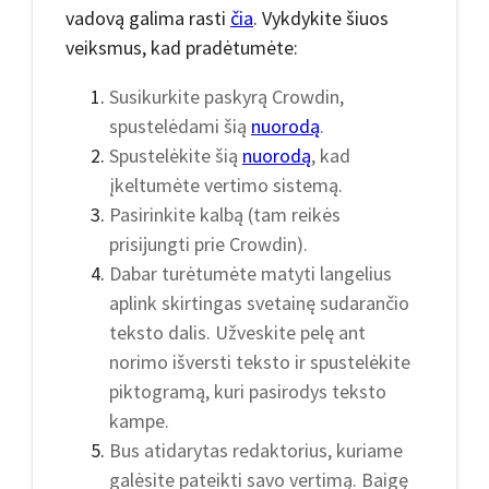
vadovą galima rasti
čia
. Vykdykite šiuos
veiksmus, kad pradėtumėte:
Susikurkite paskyrą Crowdin,
spustelėdami šią
nuorodą
.
Spustelėkite šią
nuorodą
, kad
įkeltumėte vertimo sistemą.
Pasirinkite kalbą (tam reikės
prisijungti prie Crowdin).
Dabar turėtumėte matyti langelius
aplink skirtingas svetainę sudarančio
teksto dalis. Užveskite pelę ant
norimo išversti teksto ir spustelėkite
piktogramą, kuri pasirodys teksto
kampe.
Bus atidarytas redaktorius, kuriame
galėsite pateikti savo vertimą. Baigę