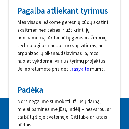
Pagalba atliekant tyrimus
Mes visada ieškome geresnių būdų skatinti
skaitmenines teises ir užtikrinti jų
prieinamumą. Ar tai būtų geresnis žmonių
technologijos naudojimo supratimas, ar
organizacijų piktnaudžiavimas ja, mes
nuolat vykdome įvairius tyrimų projektus.
Jei norėtumėte prisidėti,
rašykite
mums.
Padėka
Nors negalime sumokėti už jūsų darbą,
mielai paminėsime jūsų indėlį – nesvarbu, ar
tai būtų šioje svetainėje, GitHub'e ar kitais
būdais.