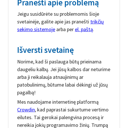
Pranešti apie problemą
Jeigu susidūrėte su problemomis šioje
svetainėje, galite apie jas pranešti
trikčių
sekimo sistemoje
arba per
el. paštą
.
Išversti svetainę
Norime, kad ši paslauga būtų prieinama
daugeliu kalbų. Jei jūsų kalbos dar neturime
arba ji reikalauja atnaujinimų ar
patobulinimų, būtume labai dėkingi už jūsų
pagalbą!
Mes naudojame internetinę platformą
Crowdin
, kad paprastai sukurtume vertimo
eilutes. Tai gerokai palengvina procesą ir
nereikia jokių programavimo žinių. Trumpą