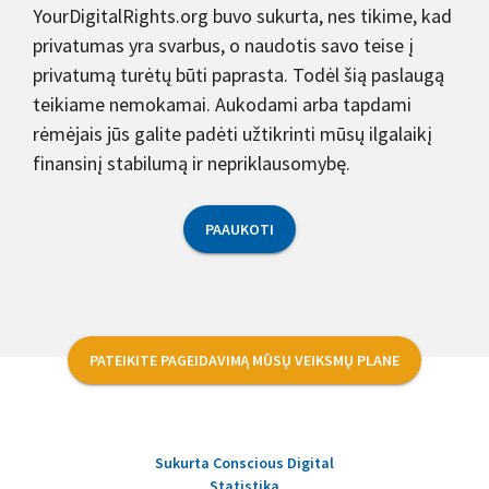
YourDigitalRights.org buvo sukurta, nes tikime, kad
privatumas yra svarbus, o naudotis savo teise į
privatumą turėtų būti paprasta. Todėl šią paslaugą
teikiame nemokamai. Aukodami arba tapdami
rėmėjais jūs galite padėti užtikrinti mūsų ilgalaikį
finansinį stabilumą ir nepriklausomybę.
PAAUKOTI
PATEIKITE PAGEIDAVIMĄ MŪSŲ VEIKSMŲ PLANE
Sukurta Conscious Digital
Statistika