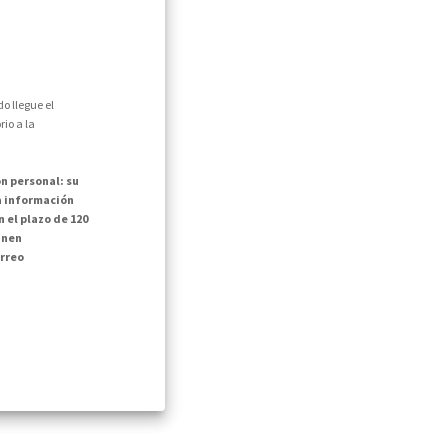
o llegue el
io a la
n personal: su
la información
 el plazo de 120
inen
rreo