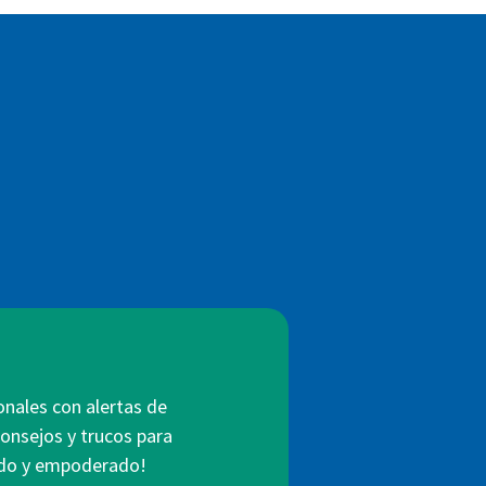
onales con alertas de
consejos y trucos para
mado y empoderado!