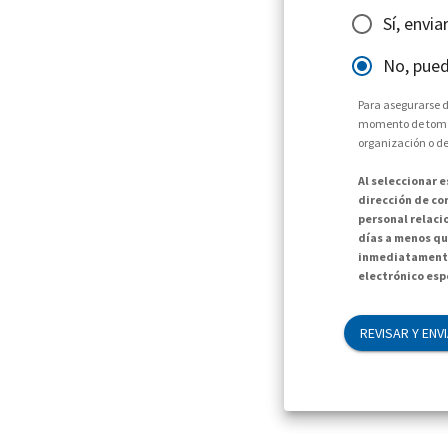
Sí, envi
No, pued
Para asegurarse d
momento de tomar 
organización o de
Al seleccionar 
dirección de cor
personal relaci
días a menos qu
inmediatamente
electrónico espe
REVISAR Y ENV