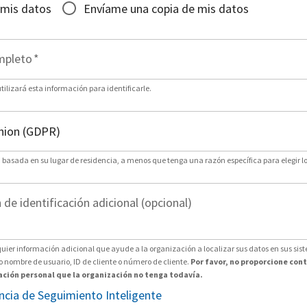
 mis datos
Envíame una copia de mis datos
mpleto
*
ilizará esta información para identificarle.
n basada en su lugar de residencia, a menos que tenga una razón específica para elegir lo
de identificación adicional (opcional)
uier información adicional que ayude a la organización a localizar sus datos en sus sis
nombre de usuario, ID de cliente o número de cliente.
Por favor, no proporcione con
ción personal que la organización no tenga todavía.
encia de Seguimiento Inteligente