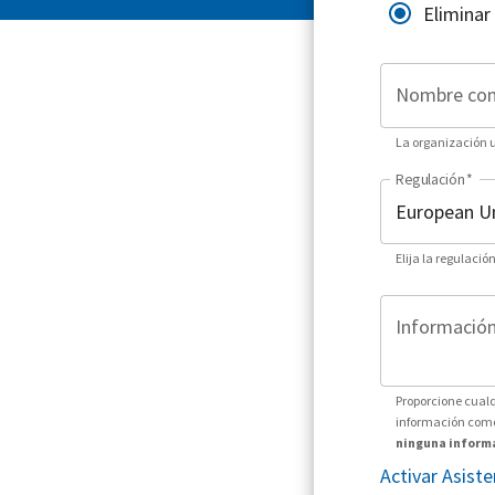
Eliminar
Nombre co
La organización ut
Regulación
*
Elija la regulació
Información 
Proporcione cualq
información como 
ninguna informa
Activar Asist