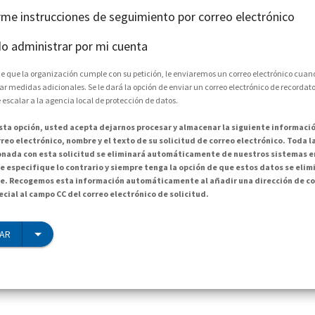
arme instrucciones de seguimiento por correo electrónico
o administrar por mi cuenta
e que la organización cumple con su petición, le enviaremos un correo electrónico cuand
medidas adicionales. Se le dará la opción de enviar un correo electrónico de recordator
 escalar a la agencia local de protección de datos.
esta opción, usted acepta dejarnos procesar y almacenar la siguiente informació
reo electrónico, nombre y el texto de su solicitud de correo electrónico. Toda 
onada con esta solicitud se eliminará automáticamente de nuestros sistemas en
e especifique lo contrario y siempre tenga la opción de que estos datos se elim
. Recogemos esta información automáticamente al añadir una dirección de co
cial al campo CC del correo electrónico de solicitud.
IAR