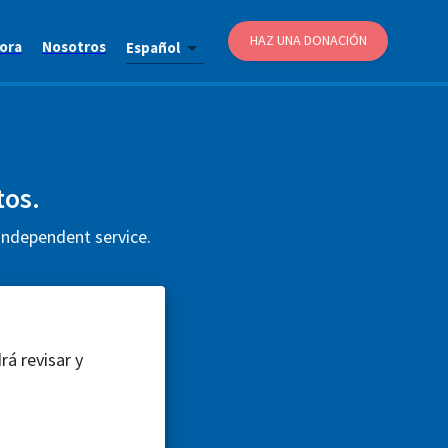
HAZ UNA DONACIÓN
ora
Nosotros
Español
tos.
 independent service.
rá revisar y