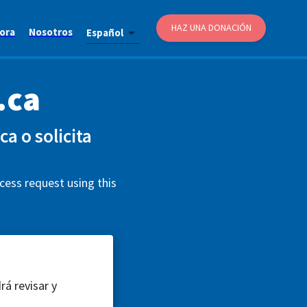
HAZ UNA DONACIÓN
ora
Nosotros
Español
.ca
a o solicita
cess request using this
rá revisar y