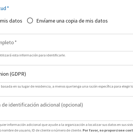
tud
*
 mis datos
Envíame una copia de mis datos
mpleto
*
ilizará esta información para identificarle.
n basada en su lugar de residencia, a menos que tenga una razón específica para elegir lo
de identificación adicional (opcional)
uier información adicional que ayude a la organización a localizar sus datos en sus sis
nombre de usuario, ID de cliente o número de cliente.
Por favor, no proporcione con