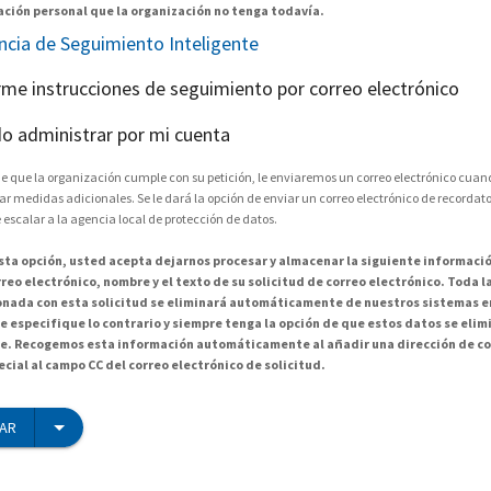
ción personal que la organización no tenga todavía.
encia de Seguimiento Inteligente
arme instrucciones de seguimiento por correo electrónico
o administrar por mi cuenta
e que la organización cumple con su petición, le enviaremos un correo electrónico cuand
medidas adicionales. Se le dará la opción de enviar un correo electrónico de recordator
 escalar a la agencia local de protección de datos.
esta opción, usted acepta dejarnos procesar y almacenar la siguiente informació
reo electrónico, nombre y el texto de su solicitud de correo electrónico. Toda 
onada con esta solicitud se eliminará automáticamente de nuestros sistemas en
e especifique lo contrario y siempre tenga la opción de que estos datos se elim
. Recogemos esta información automáticamente al añadir una dirección de co
cial al campo CC del correo electrónico de solicitud.
IAR