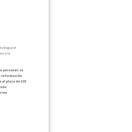
o llegue el
io a la
n personal: su
la información
 el plazo de 120
inen
rreo