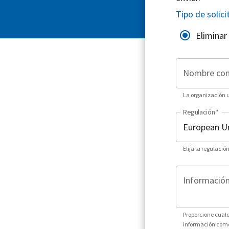
Tipo de solici
Eliminar
Nombre co
La organización ut
Regulación
*
Elija la regulació
Información 
Proporcione cualq
información como 