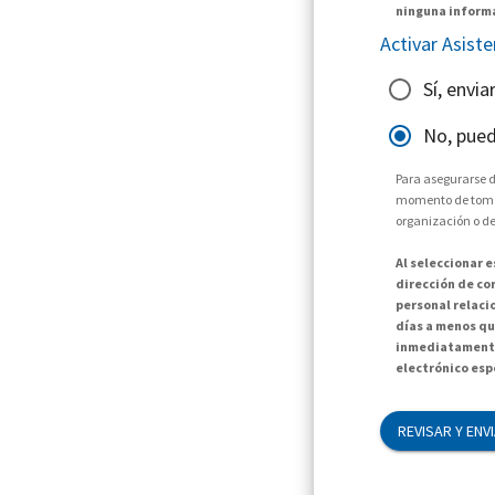
ninguna informa
Activar Asist
Sí, envi
No, pued
Para asegurarse d
momento de tomar 
organización o de
Al seleccionar 
dirección de cor
personal relaci
días a menos qu
inmediatamente
electrónico espe
REVISAR Y ENV