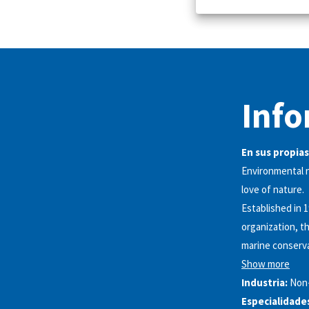
Info
En sus propias
Environmental n
love of nature.
Established in 
organization, t
marine conserva
Show more
Industria:
Non-
Especialidade