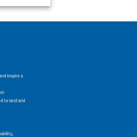
and inspire a
ion
d to land and
bility,