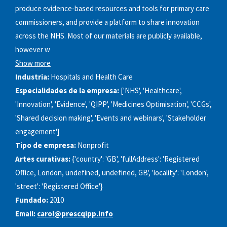
produce evidence-based resources and tools for primary care
commissioners, and provide a platform to share innovation
across the NHS. Most of our materials are publicly available,
however w
Show more
Industria:
Hospitals and Health Care
Especialidades de la empresa:
['NHS', 'Healthcare',
'Innovation', 'Evidence', 'QIPP', 'Medicines Optimisation', 'CCGs',
'Shared decision making', 'Events and webinars', 'Stakeholder
engagement']
Tipo de empresa:
Nonprofit
Artes curativas:
{'country': 'GB', 'fullAddress': 'Registered
Office, London, undefined, undefined, GB', 'locality': 'London',
'street': 'Registered Office'}
Fundado:
2010
Email:
carol@prescqipp.info