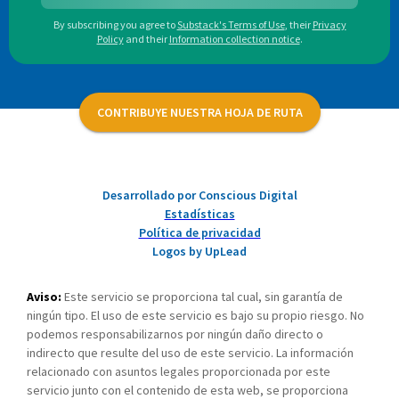
By subscribing you agree to
Substack's Terms of Use
,
their
Privacy
Policy
and their
Information collection notice
.
CONTRIBUYE NUESTRA HOJA DE RUTA
Desarrollado por Conscious Digital
Estadísticas
Política de privacidad
Logos by UpLead
Aviso:
Este servicio se proporciona tal cual, sin garantía de
ningún tipo. El uso de este servicio es bajo su propio riesgo. No
podemos responsabilizarnos por ningún daño directo o
indirecto que resulte del uso de este servicio. La información
relacionado con asuntos legales proporcionada por este
servicio junto con el contenido de esta web, se proporciona