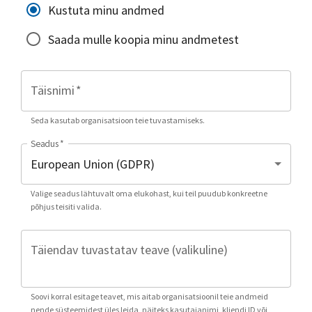
Kustuta minu andmed
Saada mulle koopia minu andmetest
Täisnimi
*
Seda kasutab organisatsioon teie tuvastamiseks.
Seadus
*
Valige seadus lähtuvalt oma elukohast, kui teil puudub konkreetne
põhjus teisiti valida.
Täiendav tuvastatav teave (valikuline)
Soovi korral esitage teavet, mis aitab organisatsioonil teie andmeid
nende süsteemidest üles leida, näiteks kasutajanimi, kliendi ID või