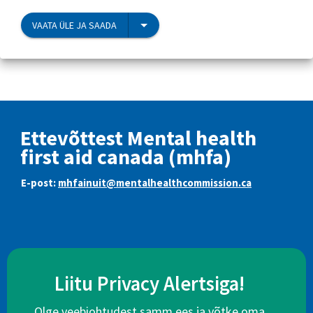
VAATA ÜLE JA SAADA
Ettevõttest Mental health
first aid canada (mhfa)
E-post:
mhfainuit@mentalhealthcommission.ca
Liitu Privacy Alertsiga!
Olge veebiohtudest samm ees ja võtke oma