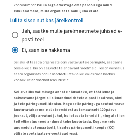
kontonumber.
Palun ärge edastage oma parooli ega muid
isikuandmeid, mida organisatsioonil juba ei ole.
Lülita sisse nutikas järelkontroll
Jah, saatke mulle järelmeetmete juhised e-
posti teel
Ei, saan ise hakkama
Selleks, et tagada organisatsiooni vastavus teie päringule, saadame
teile e-kirja, kui on aeg võtta täiendavaid meetmeid. Teil on võimalus
saata organisatsioonile meeldetuletav e-kiri või esitada kaebus
kohalikule andmekaitseasutusele.
Selle valiku valimisega annate nõusoleku, et töötleme ja
salvestame järgmisi isikuandmeid: teie e-posti aadress, nimi
ja teie päringumeilide sisu. Kogu selle päringuga seotud teave
kustutatakse meie süsteemidest automaatselt 120 päeva
jooksul, välja arvatud juhul, kui otsustate teisiti, ning alati on
teil võimalus need andmed kohe kustutada. Kogume neid
andmeid automaatselt, lisades päringumeili koopia (CC)
väljale spetsiaalse e-posti aadressi.