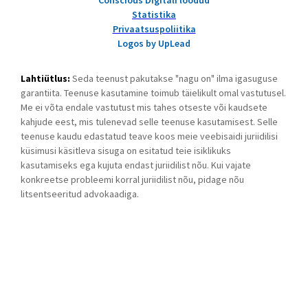
Conscious Digitali loodud
Statistika
Privaatsuspoliitika
Logos by UpLead
Lahtiütlus:
Seda teenust pakutakse "nagu on" ilma igasuguse
garantiita. Teenuse kasutamine toimub täielikult omal vastutusel.
Me ei võta endale vastutust mis tahes otseste või kaudsete
kahjude eest, mis tulenevad selle teenuse kasutamisest. Selle
teenuse kaudu edastatud teave koos meie veebisaidi juriidilisi
küsimusi käsitleva sisuga on esitatud teie isiklikuks
kasutamiseks ega kujuta endast juriidilist nõu. Kui vajate
konkreetse probleemi korral juriidilist nõu, pidage nõu
litsentseeritud advokaadiga.