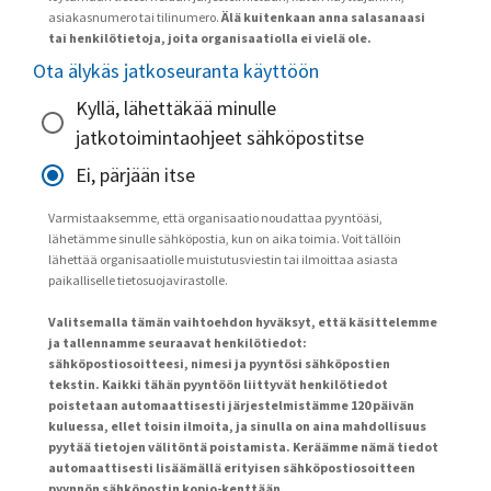
asiakasnumero tai tilinumero.
Älä kuitenkaan anna salasanaasi
tai henkilötietoja, joita organisaatiolla ei vielä ole.
Ota älykäs jatkoseuranta käyttöön
Kyllä, lähettäkää minulle
jatkotoimintaohjeet sähköpostitse
Ei, pärjään itse
Varmistaaksemme, että organisaatio noudattaa pyyntöäsi,
lähetämme sinulle sähköpostia, kun on aika toimia. Voit tällöin
lähettää organisaatiolle muistutusviestin tai ilmoittaa asiasta
paikalliselle tietosuojavirastolle.
Valitsemalla tämän vaihtoehdon hyväksyt, että käsittelemme
ja tallennamme seuraavat henkilötiedot:
sähköpostiosoitteesi, nimesi ja pyyntösi sähköpostien
tekstin. Kaikki tähän pyyntöön liittyvät henkilötiedot
poistetaan automaattisesti järjestelmistämme 120 päivän
kuluessa, ellet toisin ilmoita, ja sinulla on aina mahdollisuus
pyytää tietojen välitöntä poistamista. Keräämme nämä tiedot
automaattisesti lisäämällä erityisen sähköpostiosoitteen
pyynnön sähköpostin kopio-kenttään.