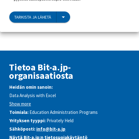
TARKISTA JA LÄHETÄ
Tietoa Bit-a.jp-
organisaatiosta
Heidän omin sanoin:
Data Analysis with Excel
Show more
Toimiala:
Education Administration Programs
Yrityksen tyyppi:
Privately Held
Sähköposti:
info@bit-a.jp
Näytä Bit-a.jp:n
tietosuojakäytäntö