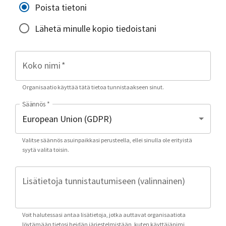
Poista tietoni
Lähetä minulle kopio tiedoistani
Koko nimi
*
Organisaatio käyttää tätä tietoa tunnistaakseen sinut.
Säännös
*
Valitse säännös asuinpaikkasi perusteella, ellei sinulla ole erityistä
syytä valita toisin.
Lisätietoja tunnistautumiseen (valinnainen)
Voit halutessasi antaa lisätietoja, jotka auttavat organisaatiota
löytämään tietosi heidän järjestelmistään, kuten käyttäjänimi,