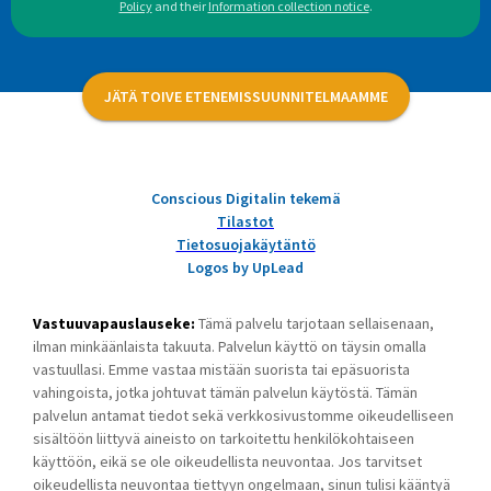
Policy
and their
Information collection notice
.
JÄTÄ TOIVE ETENEMISSUUNNITELMAAMME
Conscious Digitalin tekemä
Tilastot
Tietosuojakäytäntö
Logos by UpLead
Vastuuvapauslauseke:
Tämä palvelu tarjotaan sellaisenaan,
ilman minkäänlaista takuuta. Palvelun käyttö on täysin omalla
vastuullasi. Emme vastaa mistään suorista tai epäsuorista
vahingoista, jotka johtuvat tämän palvelun käytöstä. Tämän
palvelun antamat tiedot sekä verkkosivustomme oikeudelliseen
sisältöön liittyvä aineisto on tarkoitettu henkilökohtaiseen
käyttöön, eikä se ole oikeudellista neuvontaa. Jos tarvitset
oikeudellista neuvontaa tiettyyn ongelmaan, sinun tulisi kääntyä