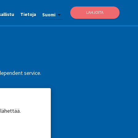
LAHJOITA
allistu
Tietoja
Suomi
dependent service.
 lähettää.