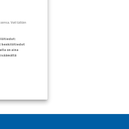
imia. Voit tällöin
ilötiedot:
t henkilötiedot
ulla on aina
lisäämällä