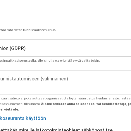
tää tätä tietoa tunnistaakseen sinut.
inpaikkasi perusteella, ellei sinulla ole erityistä syytä valita toisin.
tunnistautumiseen (valinnainen)
antaa lisätietoja, jotka auttavat organisaatiota löytämään tietosi heidän järjestelmistää
iakasnumero tai tilinumero.
Älä kuitenkaan anna salasanaasi tai henkilötietoja, j
ei vielä ole.
tkoseuranta käyttöön
ähettäkää minulle jatkotoimintaohjeet sähköpostitse