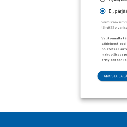
Ei, pärjä
Varmistaaksemme, 
lähettää organisaa
Valitsemalla t
sähköpostiosoit
poistetaan auto
mahdollisuus py
erityisen sähk
TARKISTA JA L