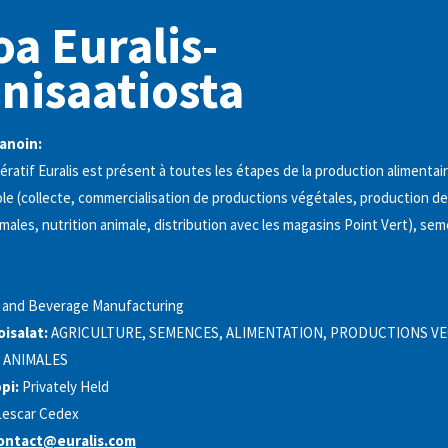
oa Euralis-
nisaatiosta
anoin:
ratif Euralis est présent à toutes les étapes de la production alimentair
le (collecte, commercialisation de productions végétales, production d
males, nutrition animale, distribution avec les magasins Point Vert), se
 and Beverage Manufacturing
oisalat:
AGRICULTURE, SEMENCES, ALIMENTATION, PRODUCTIONS VE
 ANIMALES
pi:
Privately Held
Lescar Cedex
ontact@euralis.com