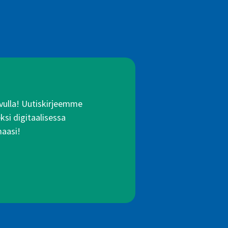
 avulla! Uutiskirjeemme
ksi digitaalisessa
maasi!