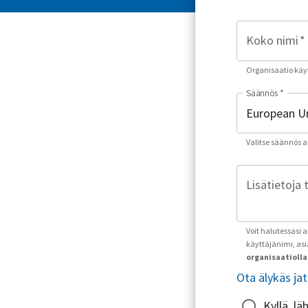
Koko nimi
*
Organisaatio käyt
Säännös
*
Valitse säännös asu
Lisätietoja 
Voit halutessasi 
käyttäjänimi, as
organisaatiolla 
Ota älykäs ja
Kyllä, l