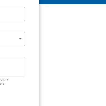
n, kuten
oita