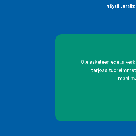
Näytä Euralis
Ole askeleen edellä verko
tarjoaa tuoreimmat a
maailma