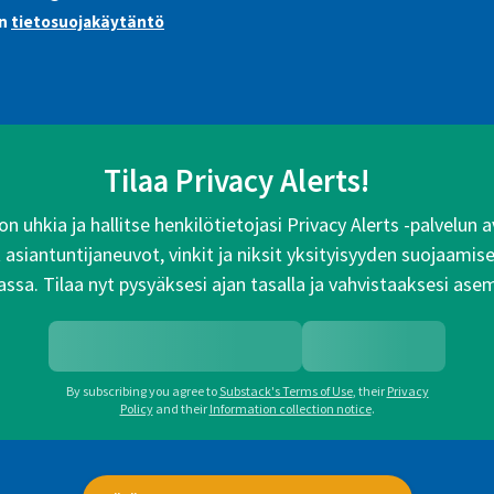
:n
tietosuojakäytäntö
Tilaa Privacy Alerts!
n uhkia ja hallitse henkilötietojasi Privacy Alerts -palvelun
siantuntijaneuvot, vinkit ja niksit yksityisyyden suojaamise
ssa. Tilaa nyt pysyäksesi ajan tasalla ja vahvistaaksesi ase
By subscribing you agree to
Substack's Terms of Use
,
their
Privacy
Policy
and their
Information collection notice
.