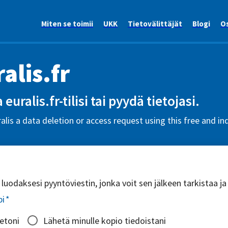
Miten se toimii
UKK
Tietovälittäjät
Blogi
Os
alis.fr
 euralis.fr-tilisi tai pyydä tietojasi.
alis a data deletion or access request using this free and in
uodaksesi pyyntöviestin, jonka voit sen jälkeen tarkistaa ja
pi
*
ietoni
Lähetä minulle kopio tiedoistani