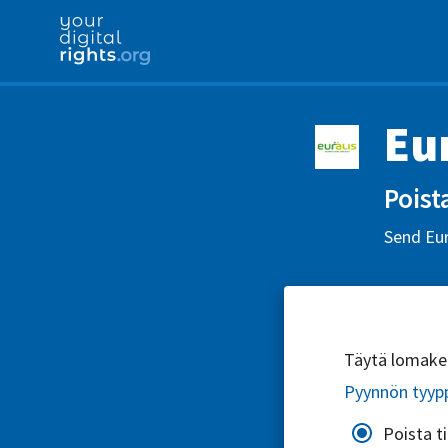
Eur
Poista
Send Eur
Täytä lomake l
Pyynnön tyyp
Poista t