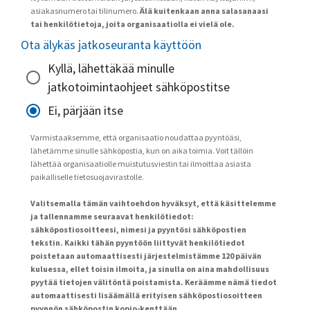
asiakasnumero tai tilinumero.
Älä kuitenkaan anna salasanaasi
tai henkilötietoja, joita organisaatiolla ei vielä ole.
Ota älykäs jatkoseuranta käyttöön
Kyllä, lähettäkää minulle
jatkotoimintaohjeet sähköpostitse
Ei, pärjään itse
Varmistaaksemme, että organisaatio noudattaa pyyntöäsi,
lähetämme sinulle sähköpostia, kun on aika toimia. Voit tällöin
lähettää organisaatiolle muistutusviestin tai ilmoittaa asiasta
paikalliselle tietosuojavirastolle.
Valitsemalla tämän vaihtoehdon hyväksyt, että käsittelemme
ja tallennamme seuraavat henkilötiedot:
sähköpostiosoitteesi, nimesi ja pyyntösi sähköpostien
tekstin. Kaikki tähän pyyntöön liittyvät henkilötiedot
poistetaan automaattisesti järjestelmistämme 120 päivän
kuluessa, ellet toisin ilmoita, ja sinulla on aina mahdollisuus
pyytää tietojen välitöntä poistamista. Keräämme nämä tiedot
automaattisesti lisäämällä erityisen sähköpostiosoitteen
pyynnön sähköpostin kopio-kenttään.