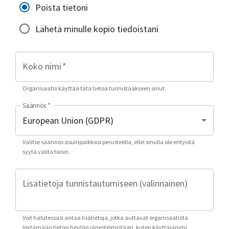
Poista tietoni
Lähetä minulle kopio tiedoistani
Koko nimi
*
Organisaatio käyttää tätä tietoa tunnistaakseen sinut.
Säännös
*
Valitse säännös asuinpaikkasi perusteella, ellei sinulla ole erityistä
syytä valita toisin.
Lisätietoja tunnistautumiseen (valinnainen)
Voit halutessasi antaa lisätietoja, jotka auttavat organisaatiota
löytämään tietosi heidän järjestelmistään, kuten käyttäjänimi,