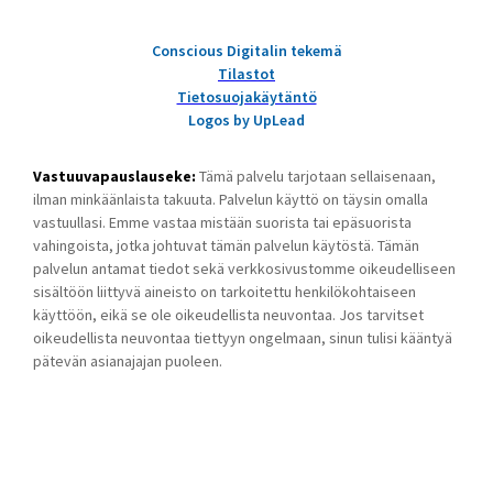
Conscious Digitalin tekemä
Tilastot
Tietosuojakäytäntö
Logos by UpLead
Vastuuvapauslauseke:
Tämä palvelu tarjotaan sellaisenaan,
ilman minkäänlaista takuuta. Palvelun käyttö on täysin omalla
vastuullasi. Emme vastaa mistään suorista tai epäsuorista
vahingoista, jotka johtuvat tämän palvelun käytöstä. Tämän
palvelun antamat tiedot sekä verkkosivustomme oikeudelliseen
sisältöön liittyvä aineisto on tarkoitettu henkilökohtaiseen
käyttöön, eikä se ole oikeudellista neuvontaa. Jos tarvitset
oikeudellista neuvontaa tiettyyn ongelmaan, sinun tulisi kääntyä
pätevän asianajajan puoleen.