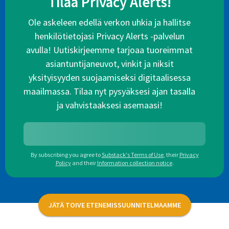
Tilaa Privacy Alerts!
Ole askeleen edellä verkon uhkia ja hallitse
henkilötietojasi Privacy Alerts -palvelun
avulla! Uutiskirjeemme tarjoaa tuoreimmat
asiantuntijaneuvot, vinkit ja niksit
yksityisyyden suojaamiseksi digitaalisessa
maailmassa. Tilaa nyt pysyäksesi ajan tasalla
ja vahvistaaksesi asemaasi!
By subscribing you agree to
Substack's Terms of Use
,
their
Privacy
Policy
and their
Information collection notice
.
JÄTÄ TOIVE ETENEMISSUUNNITELMAAMME