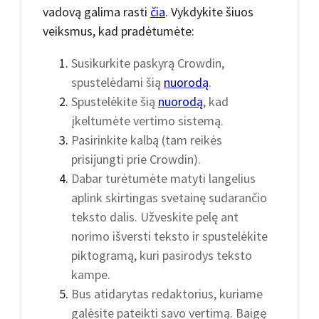
vadovą galima rasti
čia
. Vykdykite šiuos
veiksmus, kad pradėtumėte:
Susikurkite paskyrą Crowdin,
spustelėdami šią
nuorodą
.
Spustelėkite šią
nuorodą
, kad
įkeltumėte vertimo sistemą.
Pasirinkite kalbą (tam reikės
prisijungti prie Crowdin).
Dabar turėtumėte matyti langelius
aplink skirtingas svetainę sudarančio
teksto dalis. Užveskite pelę ant
norimo išversti teksto ir spustelėkite
piktogramą, kuri pasirodys teksto
kampe.
Bus atidarytas redaktorius, kuriame
galėsite pateikti savo vertimą. Baigę