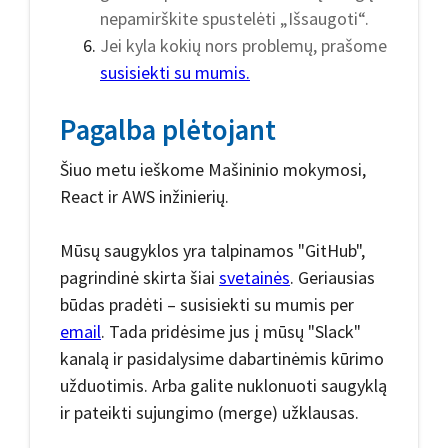
nepamirškite spustelėti „Išsaugoti“.
Jei kyla kokių nors problemų, prašome
susisiekti su mumis.
Pagalba plėtojant
Šiuo metu ieškome Mašininio mokymosi,
React ir AWS inžinierių.
Mūsų saugyklos yra talpinamos "GitHub",
pagrindinė skirta šiai
svetainės
. Geriausias
būdas pradėti – susisiekti su mumis per
email
. Tada pridėsime jus į mūsų "Slack"
kanalą ir pasidalysime dabartinėmis kūrimo
užduotimis. Arba galite nuklonuoti saugyklą
ir pateikti sujungimo (merge) užklausas.