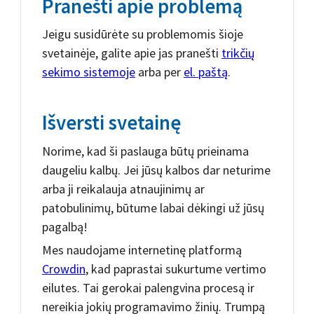
Pranešti apie problemą
Jeigu susidūrėte su problemomis šioje
svetainėje, galite apie jas pranešti
trikčių
sekimo sistemoje
arba per
el. paštą
.
Išversti svetainę
Norime, kad ši paslauga būtų prieinama
daugeliu kalbų. Jei jūsų kalbos dar neturime
arba ji reikalauja atnaujinimų ar
patobulinimų, būtume labai dėkingi už jūsų
pagalbą!
Mes naudojame internetinę platformą
Crowdin
, kad paprastai sukurtume vertimo
eilutes. Tai gerokai palengvina procesą ir
nereikia jokių programavimo žinių. Trumpą