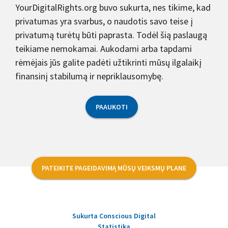
YourDigitalRights.org buvo sukurta, nes tikime, kad
privatumas yra svarbus, o naudotis savo teise į
privatumą turėtų būti paprasta. Todėl šią paslaugą
teikiame nemokamai. Aukodami arba tapdami
rėmėjais jūs galite padėti užtikrinti mūsų ilgalaikį
finansinį stabilumą ir nepriklausomybę.
PAAUKOTI
PATEIKITE PAGEIDAVIMĄ MŪSŲ VEIKSMŲ PLANE
Sukurta Conscious Digital
Statistika