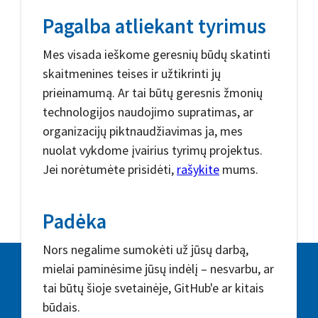
Pagalba atliekant tyrimus
Mes visada ieškome geresnių būdų skatinti
skaitmenines teises ir užtikrinti jų
prieinamumą. Ar tai būtų geresnis žmonių
technologijos naudojimo supratimas, ar
organizacijų piktnaudžiavimas ja, mes
nuolat vykdome įvairius tyrimų projektus.
Jei norėtumėte prisidėti,
rašykite
mums.
Padėka
Nors negalime sumokėti už jūsų darbą,
mielai paminėsime jūsų indėlį – nesvarbu, ar
tai būtų šioje svetainėje, GitHub'e ar kitais
būdais.