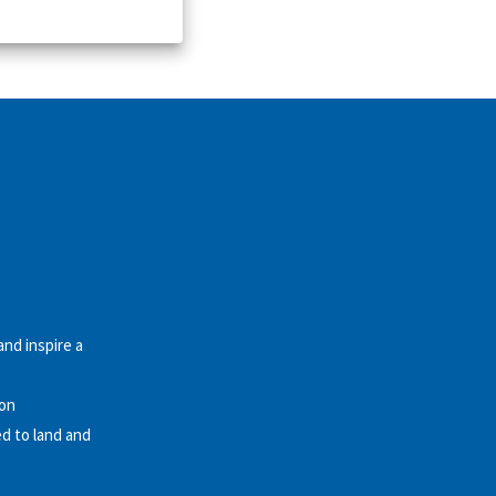
and inspire a
ion
d to land and