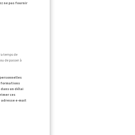
ez ne pas fournir
era temps de
 ou de passer à
 personnelles
informations
dans un délai
primer ces
 adresse e-mail