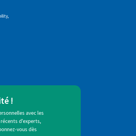
lity,
té !
ersonnelles avec les
 récents d'experts,
Abonnez-vous dès