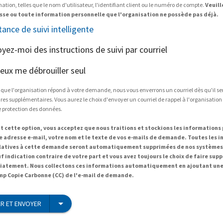
tion, telles que le nom d'utilisateur, l'identifiant client ou le numéro de compte.
Veuill
sse ou toute information personnelle que l'organisation ne possède pas déjà.
tance de suivi intelligente
oyez-moi des instructions de suivi par courriel
peux me débrouiller seul
 que l'organisation répond à votre demande, nous vous enverrons un courriel dès qu'il s
es supplémentaires. Vous aurez le choix d'envoyer un courriel de rappel à l'organisation
e protection des données.
t cette option, vous acceptez que nous traitions et stockions les informations
re adresse e-mail, votre nom et le texte de vos e-mails de demande. Toutes les 
elatives à cette demande seront automatiquement supprimées de nos systèmes 
uf indication contraire de votre part et vous avez toujours le choix de faire sup
atement. Nous collectons ces informations automatiquement en ajoutant une
mp Copie Carbonne (CC) de l'e-mail de demande.
R ET ENVOYER