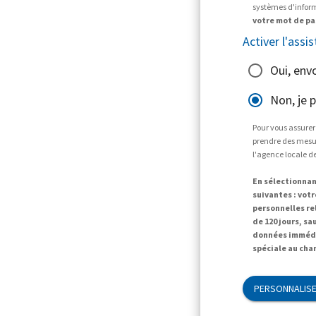
systèmes d'informa
votre mot de pa
Activer l'assis
Oui, env
Non, je 
Pour vous assurer
prendre des mesur
l'agence locale d
En sélectionnan
suivantes : vot
personnelles r
de 120 jours, sa
données immédi
spéciale au cha
PERSONNALISE