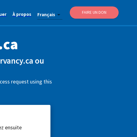
FAIRE UN DON
uer
À propos
Français
.ca
rvancy.ca ou
cess request using this
ez ensuite