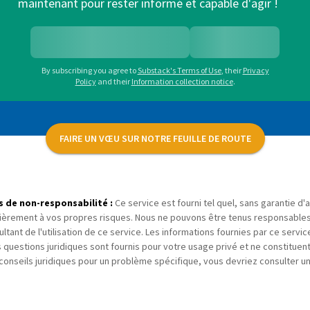
maintenant pour rester informé et capable d'agir !
By subscribing you agree to
Substack's Terms of Use
,
their
Privacy
Policy
and their
Information collection notice
.
FAIRE UN VŒU SUR NOTRE FEUILLE DE ROUTE
s de non-responsabilité :
Ce service est fourni tel quel, sans garantie d'a
ièrement à vos propres risques. Nous ne pouvons être tenus responsable
ultant de l'utilisation de ce service. Les informations fournies par ce servic
 questions juridiques sont fournis pour votre usage privé et ne constituent
conseils juridiques pour un problème spécifique, vous devriez consulter u