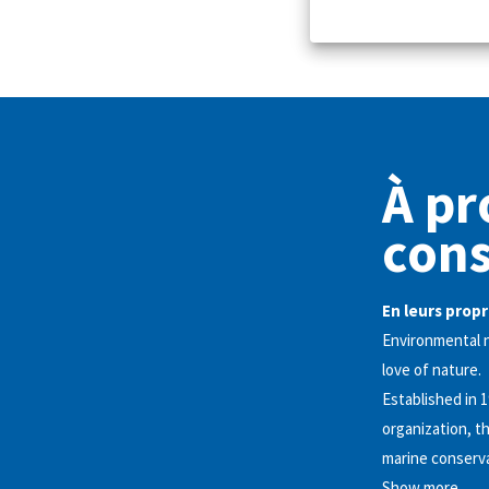
À pr
cons
En leurs propr
Environmental n
love of nature.
Established in 
organization, t
marine conserva
Show more