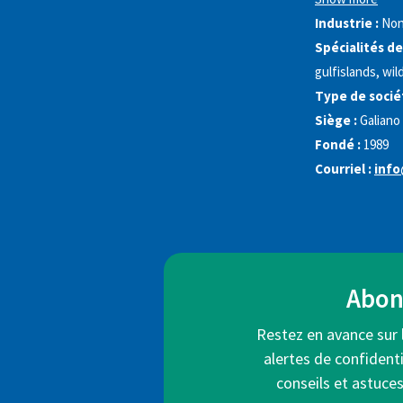
Industrie :
Non
Spécialités de
gulfislands, wil
Type de sociét
Siège :
Galiano
Fondé :
1989
Courriel :
info
Abonn
Restez en avance sur 
alertes de confidenti
conseils et astuce