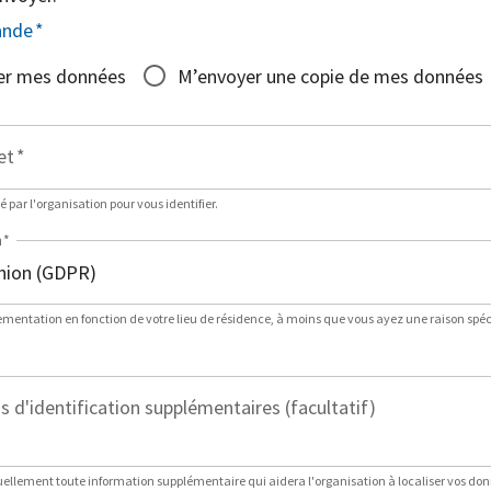
ande
*
er mes données
M’envoyer une copie de mes données
et
*
sé par l'organisation pour vous identifier.
n
*
lementation en fonction de votre lieu de résidence, à moins que vous ayez une raison spéci
 d'identification supplémentaires (facultatif)
ellement toute information supplémentaire qui aidera l'organisation à localiser vos do