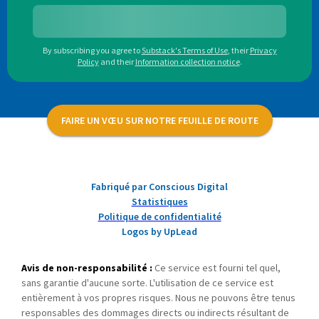
By subscribing you agree to
Substack's Terms of Use
,
their
Privacy
Policy
and their
Information collection notice
.
FAIRE UN VŒU SUR NOTRE FEUILLE DE ROUTE
Fabriqué par Conscious Digital
Statistiques
Politique de confidentialité
Logos by UpLead
Avis de non-responsabilité :
Ce service est fourni tel quel,
sans garantie d'aucune sorte. L'utilisation de ce service est
entièrement à vos propres risques. Nous ne pouvons être tenus
responsables des dommages directs ou indirects résultant de