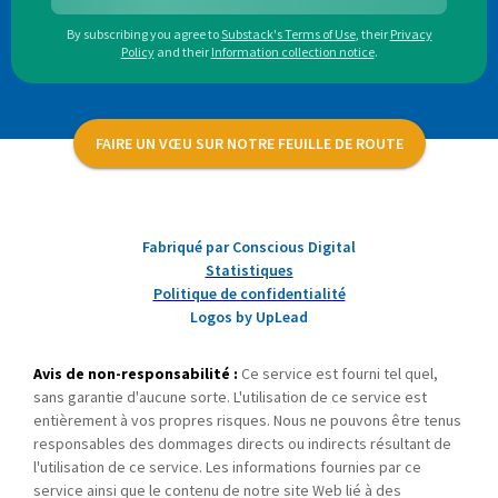
By subscribing you agree to
Substack's Terms of Use
,
their
Privacy
Policy
and their
Information collection notice
.
FAIRE UN VŒU SUR NOTRE FEUILLE DE ROUTE
Fabriqué par Conscious Digital
Statistiques
Politique de confidentialité
Logos by UpLead
Avis de non-responsabilité :
Ce service est fourni tel quel,
sans garantie d'aucune sorte. L'utilisation de ce service est
entièrement à vos propres risques. Nous ne pouvons être tenus
responsables des dommages directs ou indirects résultant de
l'utilisation de ce service. Les informations fournies par ce
service ainsi que le contenu de notre site Web lié à des