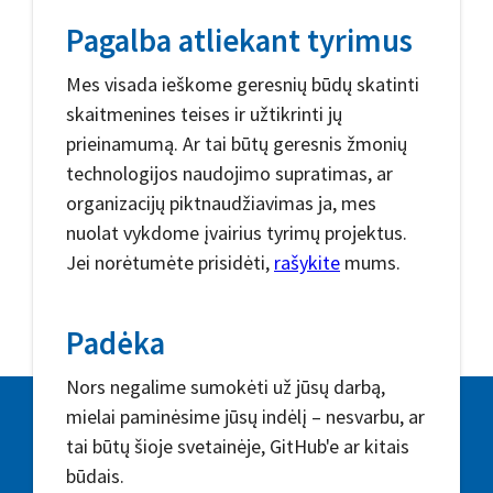
Pagalba atliekant tyrimus
Mes visada ieškome geresnių būdų skatinti
skaitmenines teises ir užtikrinti jų
prieinamumą. Ar tai būtų geresnis žmonių
technologijos naudojimo supratimas, ar
organizacijų piktnaudžiavimas ja, mes
nuolat vykdome įvairius tyrimų projektus.
Jei norėtumėte prisidėti,
rašykite
mums.
Padėka
Nors negalime sumokėti už jūsų darbą,
mielai paminėsime jūsų indėlį – nesvarbu, ar
tai būtų šioje svetainėje, GitHub'e ar kitais
būdais.