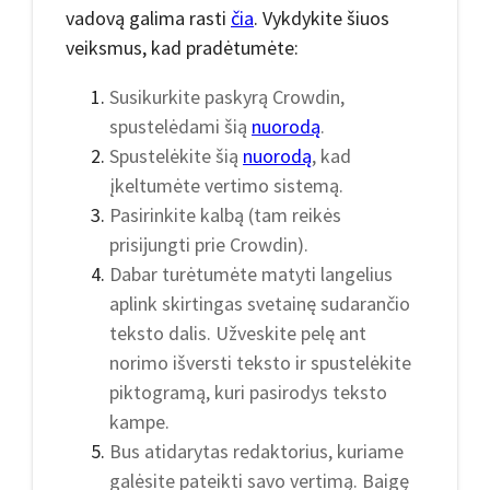
vadovą galima rasti
čia
. Vykdykite šiuos
veiksmus, kad pradėtumėte:
Susikurkite paskyrą Crowdin,
spustelėdami šią
nuorodą
.
Spustelėkite šią
nuorodą
, kad
įkeltumėte vertimo sistemą.
Pasirinkite kalbą (tam reikės
prisijungti prie Crowdin).
Dabar turėtumėte matyti langelius
aplink skirtingas svetainę sudarančio
teksto dalis. Užveskite pelę ant
norimo išversti teksto ir spustelėkite
piktogramą, kuri pasirodys teksto
kampe.
Bus atidarytas redaktorius, kuriame
galėsite pateikti savo vertimą. Baigę