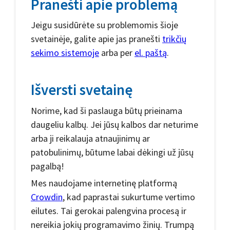
Pranešti apie problemą
Jeigu susidūrėte su problemomis šioje
svetainėje, galite apie jas pranešti
trikčių
sekimo sistemoje
arba per
el. paštą
.
Išversti svetainę
Norime, kad ši paslauga būtų prieinama
daugeliu kalbų. Jei jūsų kalbos dar neturime
arba ji reikalauja atnaujinimų ar
patobulinimų, būtume labai dėkingi už jūsų
pagalbą!
Mes naudojame internetinę platformą
Crowdin
, kad paprastai sukurtume vertimo
eilutes. Tai gerokai palengvina procesą ir
nereikia jokių programavimo žinių. Trumpą