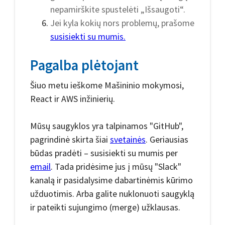
nepamirškite spustelėti „Išsaugoti“.
Jei kyla kokių nors problemų, prašome
susisiekti su mumis.
Pagalba plėtojant
Šiuo metu ieškome Mašininio mokymosi,
React ir AWS inžinierių.
Mūsų saugyklos yra talpinamos "GitHub",
pagrindinė skirta šiai
svetainės
. Geriausias
būdas pradėti – susisiekti su mumis per
email
. Tada pridėsime jus į mūsų "Slack"
kanalą ir pasidalysime dabartinėmis kūrimo
užduotimis. Arba galite nuklonuoti saugyklą
ir pateikti sujungimo (merge) užklausas.