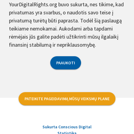
YourDigitalRights.org buvo sukurta, nes tikime, kad
privatumas yra svarbus, o naudotis savo teise į
privatumą turėtų būti paprasta. Todėl šią paslaugą
teikiame nemokamai. Aukodami arba tapdami
rėmėjais jūs galite padėti užtikrinti mūsų ilgalaikį
finansinį stabilumą ir nepriklausomybę.
PAAUKOTI
PATEIKITE PAGEIDAVIMĄ MŪSŲ VEIKSMŲ PLANE
Sukurta Conscious Digital
Statistika