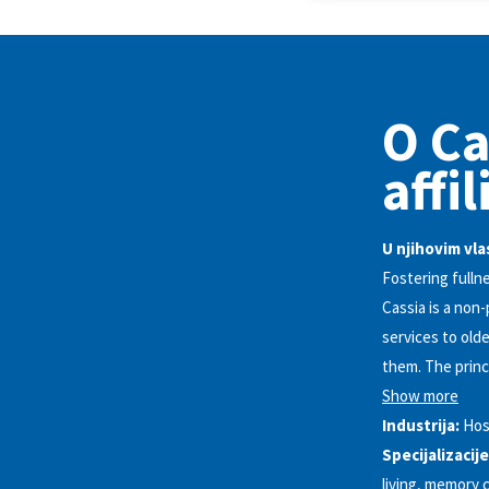
O Ca
affi
U njihovim vla
Fostering fullnes
Cassia is a non
services to old
them. The princ
Show more
Industrija:
Hos
Specijalizacije
living, memory 