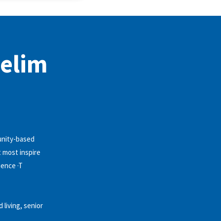
 elim
munity-based
t most inspire
ience ·T
 living, senior