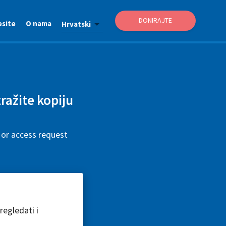
DONIRAJTE
esite
O nama
Hrvatski
tražite kopiju
n or access request
egledati i