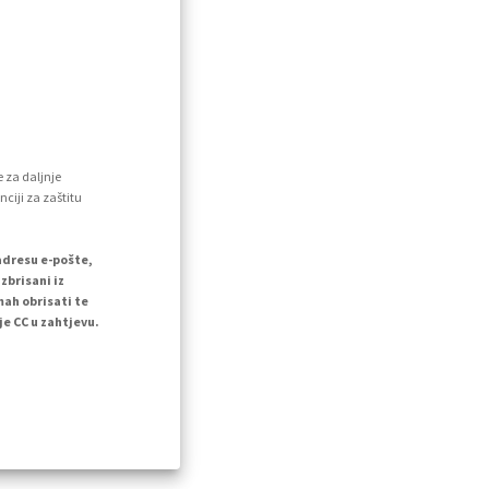
e za daljnje
nciji za zaštitu
adresu e-pošte,
zbrisani iz
mah obrisati te
e CC u zahtjevu.