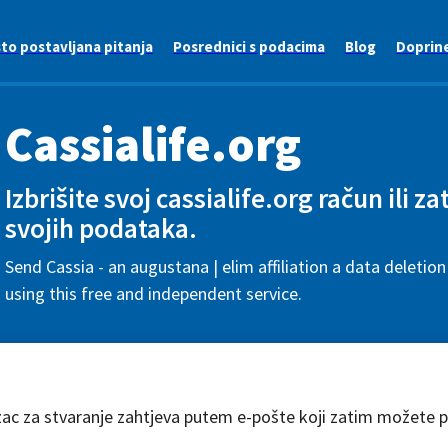
to postavljana pitanja
Posrednici s podacima
Blog
Doprin
Cassialife.org
Izbrišite svoj cassialife.org račun ili za
svojih podataka.
Send Cassia - an augustana | elim affiliation a data deletio
using this free and independent service.
zac za stvaranje zahtjeva putem e-pošte koji zatim možete pr