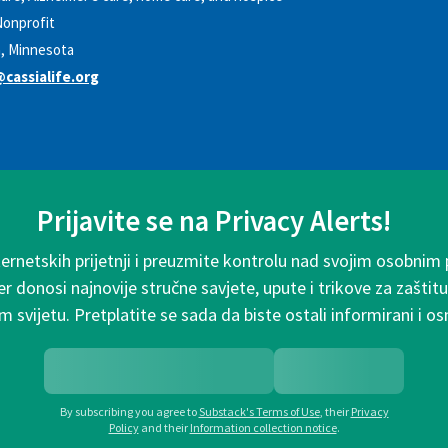
onprofit
a, Minnesota
cassialife.org
Prijavite se na Privacy Alerts!
ternetskih prijetnji i preuzmite kontrolu nad svojim osobnim
r donosi najnovije stručne savjete, upute i trikove za zaštitu
m svijetu. Pretplatite se sada da biste ostali informirani i os
By subscribing you agree to
Substack's Terms of Use
,
their
Privacy
Policy
and their
Information collection notice
.