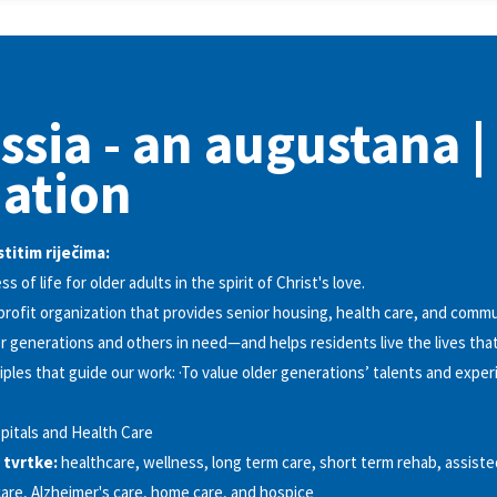
ssia - an augustana |
liation
stitim riječima:
s of life for older adults in the spirit of Christ's love.
-profit organization that provides senior housing, health care, and com
er generations and others in need—and helps residents live the lives tha
iples that guide our work: ·To value older generations’ talents and exper
pitals and Health Care
 tvrtke:
healthcare, wellness, long term care, short term rehab, assisted
care, Alzheimer's care, home care, and hospice