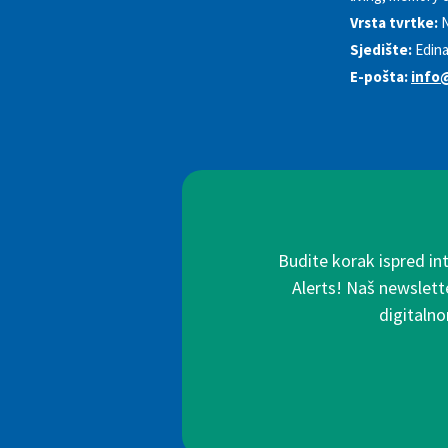
Vrsta tvrtke:
N
Sjedište:
Edin
E-pošta:
info@
Budite korak ispred in
Alerts! Naš newslette
digitalno