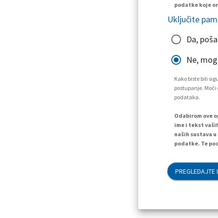
podatke koje or
Uključite pam
Da, poša
Ne, mogu
Kako biste bili s
postupanje. Moći ć
podataka.
Odabirom ove op
ime i tekst vaši
naših sustava u
podatke. Te pod
PREGLEDAJTE I