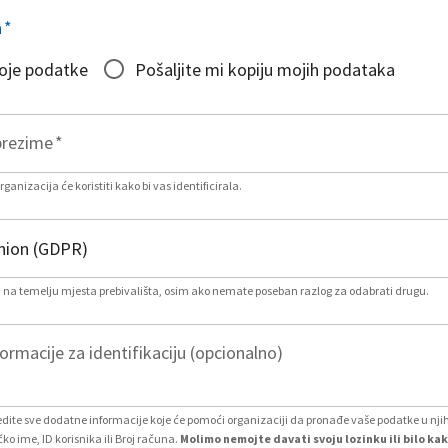
a
*
moje podatke
Pošaljite mi kopiju mojih podataka
prezime
*
ganizacija će koristiti kako bi vas identificirala.
na temelju mjesta prebivališta, osim ako nemate poseban razlog za odabrati drugu.
rmacije za identifikaciju (opcionalno)
ite sve dodatne informacije koje će pomoći organizaciji da pronađe vaše podatke u nj
čko ime, ID korisnika ili Broj računa.
Molimo nemojte davati svoju lozinku ili bilo ka