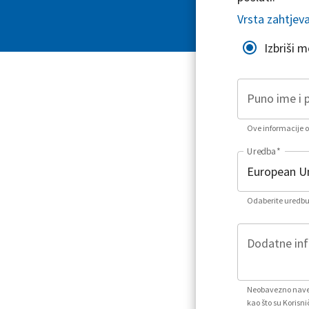
Vrsta zahtjev
Izbriši 
Puno ime i 
Ove informacije or
Uredba
*
Odaberite uredbu 
Dodatne info
Neobavezno naved
kao što su Korisni