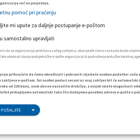
ganizacija već ne posjeduje.
etnu pomoć pri praćenju
ljite mi upute za daljnje postupanje e-poštom
 samostalno upravljati
igurni da se organizacija pridržava vašeg zahtjeva, obavijestit ćemo vas kada bude vrijem
ete odabrati slanje podsjetničke e-pošte organizaciji ili podnošenje pritužbe lokalnoj age
cije prihvaćate da ćemo obrađivati i pohraniti sljedeće osobne podatke: vašu 
h zahtjeva e-poštom. Svi osobni podaci vezani uz ovaj zahtjev bit će automatski i
 roku od 120 dana, osim ako ne naznačite drukčije, a uvijek imate mogućnost od
atke prikupljamo automatski tako što dodajemo posebnu adresu e-pošte u polj
 POŠALJITE