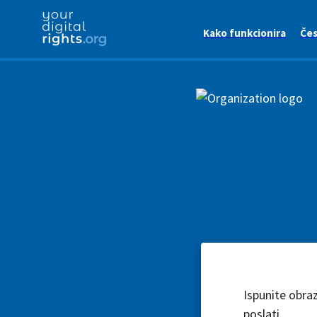
Kako funkcionira
Čes
Ispunite obra
poslati.