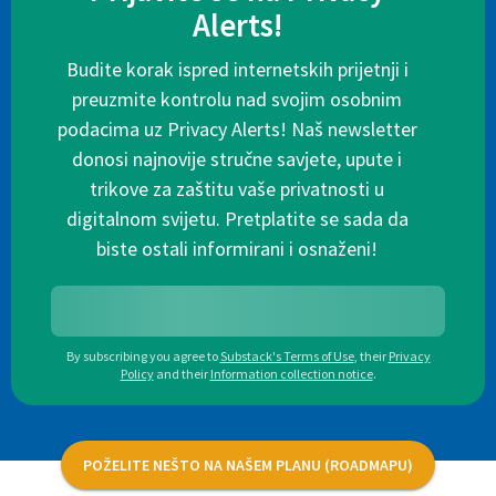
Alerts!
Budite korak ispred internetskih prijetnji i
preuzmite kontrolu nad svojim osobnim
podacima uz Privacy Alerts! Naš newsletter
donosi najnovije stručne savjete, upute i
trikove za zaštitu vaše privatnosti u
digitalnom svijetu. Pretplatite se sada da
biste ostali informirani i osnaženi!
By subscribing you agree to
Substack's Terms of Use
,
their
Privacy
Policy
and their
Information collection notice
.
POŽELITE NEŠTO NA NAŠEM PLANU (ROADMAPU)