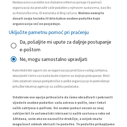
Neobavezno navedite sve dodatne informacije koje će pomoći
organizaciji da pronađe vaše podatke u njihovim sustavima, kao što
su Korisničko ime, ID korisnika ili Broj računa.
Molimo nemojte
davati svoju lozinku ili bilo kakve osobne podatke koje
organizacija već ne posjeduje.
Uključite pametnu pomoć pri praćenju
Da, pošaljite mi upute za daljnje postupanje
e-poštom
Ne, mogu samostalno upravljati
Kako biste bili sigurni da se organizacija pridržava vašeg zahtjeva,
obavijestit ćemo vas kada bude vrijeme za daljnje postupanje. Moći
ćete odabrati slanje podsjetničke e-pošte organizaciji ili podnošenje
pritužbe lokalnoj agenciji za zaštitu podataka.
Odabirom ove opcije prihvaćate da ćemo obrađivati i pohraniti
sljedeće osobne podatke: vašu adresu e-pošte, ime i tekst
vaših zahtjeva e-poštom. Svi osobni podaci vezani uz ovaj
zahtjev bit će automatski izbrisani iz naših sustava u roku od
120 dana, osim ako ne naznačite drukčije, a uvijek imate
mogućnost odmah obrisati te podatke. Te podatke prikupljamo