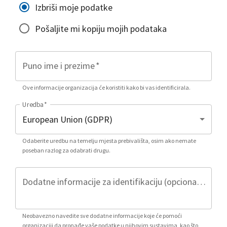
Izbriši moje podatke
Pošaljite mi kopiju mojih podataka
Puno ime i prezime
*
Ove informacije organizacija će koristiti kako bi vas identificirala.
Uredba
*
Odaberite uredbu na temelju mjesta prebivališta, osim ako nemate
poseban razlog za odabrati drugu.
Dodatne informacije za identifikaciju (opcionalno)
Neobavezno navedite sve dodatne informacije koje će pomoći
organizaciji da pronađe vaše podatke u njihovim sustavima, kao što