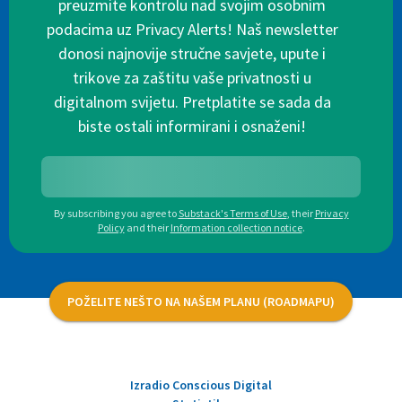
preuzmite kontrolu nad svojim osobnim
podacima uz Privacy Alerts! Naš newsletter
donosi najnovije stručne savjete, upute i
trikove za zaštitu vaše privatnosti u
digitalnom svijetu. Pretplatite se sada da
biste ostali informirani i osnaženi!
By subscribing you agree to
Substack's Terms of Use
,
their
Privacy
Policy
and their
Information collection notice
.
POŽELITE NEŠTO NA NAŠEM PLANU (ROADMAPU)
Izradio Conscious Digital