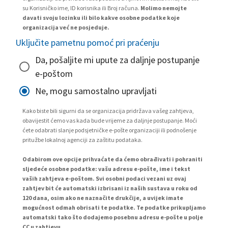
su Korisničko ime, ID korisnika ili Broj računa.
Molimo nemojte
davati svoju lozinku ili bilo kakve osobne podatke koje
organizacija već ne posjeduje.
Uključite pametnu pomoć pri praćenju
Da, pošaljite mi upute za daljnje postupanje
e-poštom
Ne, mogu samostalno upravljati
Kako biste bili sigurni da se organizacija pridržava vašeg zahtjeva,
obavijestit ćemo vas kada bude vrijeme za daljnje postupanje. Moći
ćete odabrati slanje podsjetničke e-pošte organizaciji ili podnošenje
pritužbe lokalnoj agenciji za zaštitu podataka.
Odabirom ove opcije prihvaćate da ćemo obrađivati i pohraniti
sljedeće osobne podatke: vašu adresu e-pošte, ime i tekst
vaših zahtjeva e-poštom. Svi osobni podaci vezani uz ovaj
zahtjev bit će automatski izbrisani iz naših sustava u roku od
120 dana, osim ako ne naznačite drukčije, a uvijek imate
mogućnost odmah obrisati te podatke. Te podatke prikupljamo
automatski tako što dodajemo posebnu adresu e-pošte u polje
CC u zahtjevu.