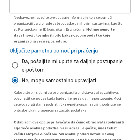
Neobavezno navedite sve dodatne informacije koje će pomoći
organizaciji da pronađe vaše podatke u njihovim sustavima, kao što
su Korisničko ime, ID korisnika ili Broj računa.
Molimo nemojte
davati svoju lozinku ili bilo kakve osobne podatke koje
organizacija već ne posjeduje.
Uključite pametnu pomoć pri praćenju
Da, pošaljite mi upute za daljnje postupanje
e-poštom
Ne, mogu samostalno upravljati
Kako biste bili sigurni da se organizacija pridržava vašeg zahtjeva,
obavijestit ćemo vas kada bude vrijeme za daljnje postupanje. Moći
ćete odabrati slanje podsjetničke e-pošte organizaciji ili podnošenje
pritužbe lokalnoj agenciji za zaštitu podataka.
Odabirom ove opcije prihvaćate da ćemo obrađivati i pohraniti
sljedeće osobne podatke: vašu adresu e-pošte, ime i tekst
vaših zahtjeva e-poštom. Svi osobni podaci vezani uz ovaj
zahtjev bit će automatski izbrisani iz naših sustava u roku od