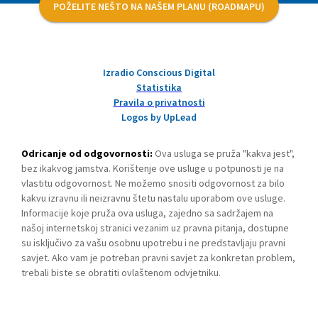
POŽELITE NEŠTO NA NAŠEM PLANU (ROADMAPU)
Izradio Conscious Digital
Statistika
Pravila o privatnosti
Logos by UpLead
Odricanje od odgovornosti:
Ova usluga se pruža "kakva jest",
bez ikakvog jamstva. Korištenje ove usluge u potpunosti je na
vlastitu odgovornost. Ne možemo snositi odgovornost za bilo
kakvu izravnu ili neizravnu štetu nastalu uporabom ove usluge.
Informacije koje pruža ova usluga, zajedno sa sadržajem na
našoj internetskoj stranici vezanim uz pravna pitanja, dostupne
su isključivo za vašu osobnu upotrebu i ne predstavljaju pravni
savjet. Ako vam je potreban pravni savjet za konkretan problem,
trebali biste se obratiti ovlaštenom odvjetniku.