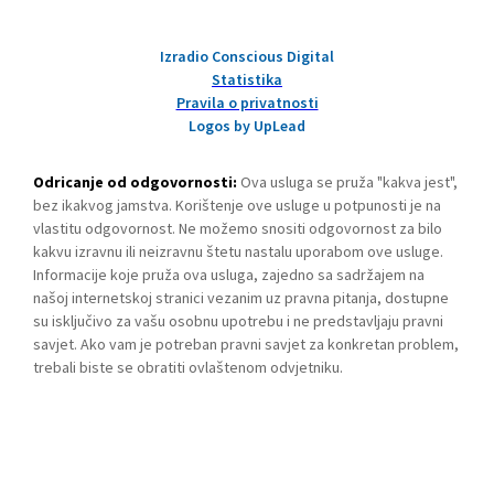
Izradio Conscious Digital
Statistika
Pravila o privatnosti
Logos by UpLead
Odricanje od odgovornosti:
Ova usluga se pruža "kakva jest",
bez ikakvog jamstva. Korištenje ove usluge u potpunosti je na
vlastitu odgovornost. Ne možemo snositi odgovornost za bilo
kakvu izravnu ili neizravnu štetu nastalu uporabom ove usluge.
Informacije koje pruža ova usluga, zajedno sa sadržajem na
našoj internetskoj stranici vezanim uz pravna pitanja, dostupne
su isključivo za vašu osobnu upotrebu i ne predstavljaju pravni
savjet. Ako vam je potreban pravni savjet za konkretan problem,
trebali biste se obratiti ovlaštenom odvjetniku.