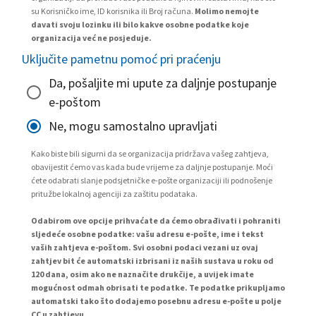
su Korisničko ime, ID korisnika ili Broj računa.
Molimo nemojte
davati svoju lozinku ili bilo kakve osobne podatke koje
organizacija već ne posjeduje.
Uključite pametnu pomoć pri praćenju
Da, pošaljite mi upute za daljnje postupanje
e-poštom
Ne, mogu samostalno upravljati
Kako biste bili sigurni da se organizacija pridržava vašeg zahtjeva,
obavijestit ćemo vas kada bude vrijeme za daljnje postupanje. Moći
ćete odabrati slanje podsjetničke e-pošte organizaciji ili podnošenje
pritužbe lokalnoj agenciji za zaštitu podataka.
Odabirom ove opcije prihvaćate da ćemo obrađivati i pohraniti
sljedeće osobne podatke: vašu adresu e-pošte, ime i tekst
vaših zahtjeva e-poštom. Svi osobni podaci vezani uz ovaj
zahtjev bit će automatski izbrisani iz naših sustava u roku od
120 dana, osim ako ne naznačite drukčije, a uvijek imate
mogućnost odmah obrisati te podatke. Te podatke prikupljamo
automatski tako što dodajemo posebnu adresu e-pošte u polje
CC u zahtjevu.