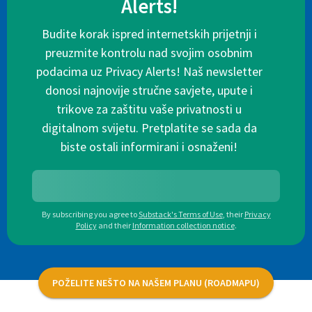
Alerts!
Budite korak ispred internetskih prijetnji i
preuzmite kontrolu nad svojim osobnim
podacima uz Privacy Alerts! Naš newsletter
donosi najnovije stručne savjete, upute i
trikove za zaštitu vaše privatnosti u
digitalnom svijetu. Pretplatite se sada da
biste ostali informirani i osnaženi!
By subscribing you agree to
Substack's Terms of Use
,
their
Privacy
Policy
and their
Information collection notice
.
POŽELITE NEŠTO NA NAŠEM PLANU (ROADMAPU)