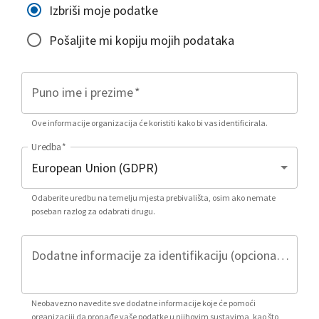
Izbriši moje podatke
Pošaljite mi kopiju mojih podataka
Puno ime i prezime
*
Ove informacije organizacija će koristiti kako bi vas identificirala.
Uredba
*
Odaberite uredbu na temelju mjesta prebivališta, osim ako nemate
poseban razlog za odabrati drugu.
Dodatne informacije za identifikaciju (opcionalno)
Neobavezno navedite sve dodatne informacije koje će pomoći
organizaciji da pronađe vaše podatke u njihovim sustavima, kao što