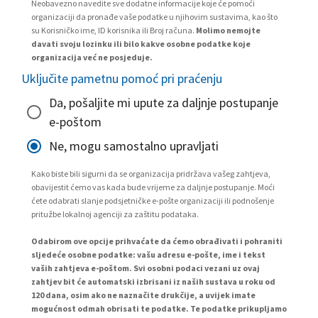
Neobavezno navedite sve dodatne informacije koje će pomoći
organizaciji da pronađe vaše podatke u njihovim sustavima, kao što
su Korisničko ime, ID korisnika ili Broj računa.
Molimo nemojte
davati svoju lozinku ili bilo kakve osobne podatke koje
organizacija već ne posjeduje.
Uključite pametnu pomoć pri praćenju
Da, pošaljite mi upute za daljnje postupanje
e-poštom
Ne, mogu samostalno upravljati
Kako biste bili sigurni da se organizacija pridržava vašeg zahtjeva,
obavijestit ćemo vas kada bude vrijeme za daljnje postupanje. Moći
ćete odabrati slanje podsjetničke e-pošte organizaciji ili podnošenje
pritužbe lokalnoj agenciji za zaštitu podataka.
Odabirom ove opcije prihvaćate da ćemo obrađivati i pohraniti
sljedeće osobne podatke: vašu adresu e-pošte, ime i tekst
vaših zahtjeva e-poštom. Svi osobni podaci vezani uz ovaj
zahtjev bit će automatski izbrisani iz naših sustava u roku od
120 dana, osim ako ne naznačite drukčije, a uvijek imate
mogućnost odmah obrisati te podatke. Te podatke prikupljamo