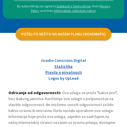
By subscribing you agree to
Substack's Terms of Use
,
their
Privacy
Policy
and their
Information collection notice
.
POŽELITE NEŠTO NA NAŠEM PLANU (ROADMAPU)
Izradio Conscious Digital
Statistika
Pravila o privatnosti
Logos by UpLead
Odricanje od odgovornosti:
Ova usluga se pruža "kakva jest",
bez ikakvog jamstva. Korištenje ove usluge u potpunosti je na
vlastitu odgovornost. Ne možemo snositi odgovornost za bilo
kakvu izravnu ili neizravnu štetu nastalu uporabom ove usluge.
Informacije koje pruža ova usluga, zajedno sa sadržajem na
našoj internetskoj stranici vezanim uz pravna pitanja, dostupne