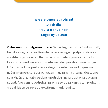
Izradio Conscious Digital
Statistika
Pravila o privatnosti
Logos by UpLead
Odricanje od odgovornosti:
Ova usluga se pruža "kakva jest",
bez ikakvog jamstva. Korištenje ove usluge u potpunosti je na
vlastitu odgovornost. Ne možemo snositi odgovornost za bilo
kakvu izravnu ili neizravnu štetu nastalu uporabom ove usluge.
Informacije koje pruža ova usluga, zajedno sa sadržajem na
našoj internetskoj stranici vezanim uz pravna pitanja, dostupne
su isključivo za vašu osobnu upotrebu i ne predstavljaju pravni
savjet. Ako vam je potreban pravni savjet za konkretan problem,
trebali biste se obratiti ovlaštenom odvjetniku.