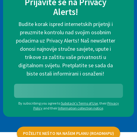
Prijavite se na Privacy
Alerts!
Budite korak ispred internetskih prijetnji i
preuzmite kontrolu nad svojim osobnim
podacima uz Privacy Alerts! Naš newsletter
donosi najnovije stručne savjete, upute i
trikove za zaštitu vaše privatnosti u
digitalnom svijetu. Pretplatite se sada da
biste ostali informirani i osnaženi!
By subscribing you agree to
Substack's Terms of Use
,
their
Privacy
Policy
and their
Information collection notice
.
POŽELITE NEŠTO NA NAŠEM PLANU (ROADMAPU)