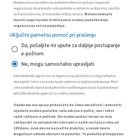
Neobavezno navedite sve dodatne informacije koje će pomoći
organizaciji da pronađe vaše podatke u njihovim sustavima, kao što
su Korisničko ime, ID korisnika ili Broj računa.
Molimo nemojte
davati svoju lozinku ili bilo kakve osobne podatke koje
organizacija već ne posjeduje.
Uključite pametnu pomoć pri praćenju
Da, pošaljite mi upute za daljnje postupanje
e-poštom
Ne, mogu samostalno upravljati
Kako biste bili sigurni da se organizacija pridržava vašeg zahtjeva,
obavijestit ćemo vas kada bude vrijeme za daljnje postupanje. Moći
ćete odabrati slanje podsjetničke e-pošte organizaciji ili podnošenje
pritužbe lokalnoj agenciji za zaštitu podataka.
Odabirom ove opcije prihvaćate da ćemo obrađivati i pohraniti
sljedeće osobne podatke: vašu adresu e-pošte, ime i tekst
vaših zahtjeva e-poštom. Svi osobni podaci vezani uz ovaj
zahtjev bit će automatski izbrisani iz naših sustava u roku od
120 dana, osim ako ne naznačite drukčije, a uvijek imate
mogućnost odmah obrisati te podatke. Te podatke prikupljamo