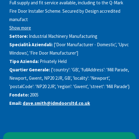
Full supply and fit service available, including to the Q-Mark
Fire Door Installer Scheme. Secured by Design accredited
manufact
Show more
Settore:
Industrial Machinery Manufacturing
Specialità Aziendali:
['Door Manufacturer - Domestic', 'Upvc
Windows', 'Fire Door Manufacturer']
Tipo Azienda:
Privately Held
Quartier Generale:
{'country': 'GB', 'fullAddress': 'Mill Parade,
Newport, Gwent, NP20 2JR, GB', 'locality': 'Newport',
'postalCode': 'NP20 2JR', 'region': 'Gwent', 'street': 'Mill Parade'}
Fondato:
2005
Email:
dave.smith@idmdoorsltd.co.uk