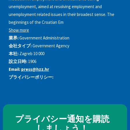
unemployment, aimed at resolving employment and
unemployment related issues in their broadest sense. The
beginnings of the Croatian Em
Show more
業界:
Government Administration
会社タイプ:
Government Agency
本社:
Zagreb 10 000
設立日時:
1906
Email:
press@hzz.hr
プライバシーポリシー:
プライバシー通知を購読
しましょう！