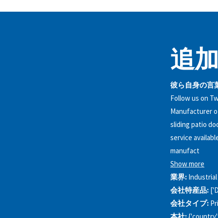
追加
彼ら自身の言葉
Follow us on T
Manufacturer of
sliding patio d
service availab
manufact
Show more
業界:
Industria
会社特産品:
['
会社タイプ:
Pr
本社:
{'country'