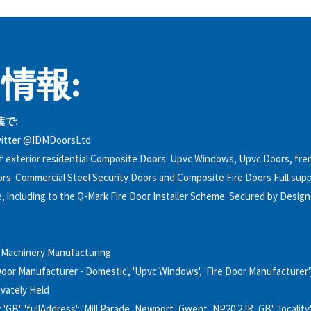
情報:
で:
witter @IDMDoorsLtd
 exterior residential Composite Doors. Upvc Windows, Upvc Doors, fre
oors. Commercial Steel Security Doors and Composite Fire Doors Full supp
le, including to the Q-Mark Fire Door Installer Scheme. Secured by Desig
l Machinery Manufacturing
Door Manufacturer - Domestic', 'Upvc Windows', 'Fire Door Manufacturer'
ivately Held
: 'GB', 'fullAddress': 'Mill Parade, Newport, Gwent, NP20 2JR, GB', 'locality