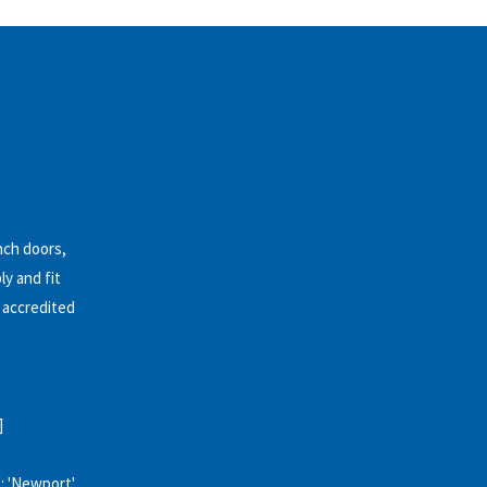
nch doors,
ly and fit
n accredited
]
': 'Newport',