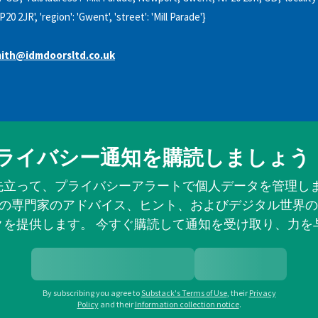
20 2JR', 'region': 'Gwent', 'street': 'Mill Parade'}
ith@idmdoorsltd.co.uk
ライバシー通知を購読しましょう
先立って、プライバシーアラートで個人データを管理しま
の専門家のアドバイス、ヒント、およびデジタル世界の
クを提供します。 今すぐ購読して通知を受け取り、力を
By subscribing you agree to
Substack's Terms of Use
,
their
Privacy
Policy
and their
Information collection notice
.