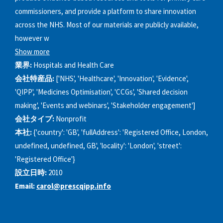
commissioners, and provide a platform to share innovation
across the NHS. Most of our materials are publicly available,
however w
Show more
業界:
Hospitals and Health Care
会社特産品:
['NHS', 'Healthcare', 'Innovation', 'Evidence',
'QIPP', 'Medicines Optimisation', 'CCGs', 'Shared decision
making', 'Events and webinars', 'Stakeholder engagement']
会社タイプ:
Nonprofit
本社:
{'country': 'GB', 'fullAddress': 'Registered Office, London,
undefined, undefined, GB', 'locality': 'London', 'street':
'Registered Office'}
設立日時:
2010
Email:
carol@prescqipp.info