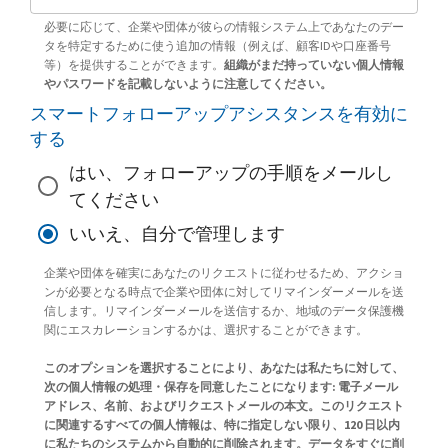
必要に応じて、企業や団体が彼らの情報システム上であなたのデー
タを特定するために使う追加の情報（例えば、顧客IDや口座番号
等）を提供することができます。
組織がまだ持っていない個人情報
やパスワードを記載しないように注意してください。
スマートフォローアップアシスタンスを有効に
する
はい、フォローアップの手順をメールし
てください
いいえ、自分で管理します
企業や団体を確実にあなたのリクエストに従わせるため、アクショ
ンが必要となる時点で企業や団体に対してリマインダーメールを送
信します。リマインダーメールを送信するか、地域のデータ保護機
関にエスカレーションするかは、選択することができます。
このオプションを選択することにより、あなたは私たちに対して、
次の個人情報の処理・保存を同意したことになります: 電子メール
アドレス、名前、およびリクエストメールの本文。このリクエスト
に関連するすべての個人情報は、特に指定しない限り、120 日以内
に私たちのシステムから自動的に削除されます。データをすぐに削