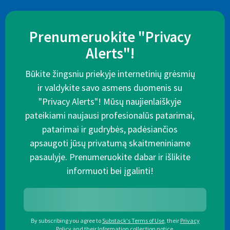
Prenumeruokite "Privacy
Alerts"!
Būkite žingsniu priekyje internetinių grėsmių
ir valdykite savo asmens duomenis su
"Privacy Alerts"! Mūsų naujienlaiškyje
pateikiami naujausi profesionalūs patarimai,
patarimai ir gudrybės, padėsiančios
apsaugoti jūsų privatumą skaitmeniniame
pasaulyje. Prenumeruokite dabar ir išlikite
informuoti bei įgalinti!
By subscribing you agree to
Substack's Terms of Use
,
their
Privacy
Policy
and their
Information collection notice
.