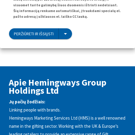
visuomet turite galimybę šiuos duomenis ištrinti nedelsiant.
Šią informaciją renkame automatiškai, įtraukdami specialų el.
pašto adresą į užklausos el. laiško CC lauką.
PERŽIŪRĖTI IR IŠSIŲSTI
Apie Hemingways Group
Holdings Ltd
Jų pačių žodžiais:
Linking people with brands.
Hemingways Marketing Services Ltd (HMS) is a well renowned
name in the gifting sector. Working with the UK & Europe’s
leading retailers to provide an extensive range of Gift