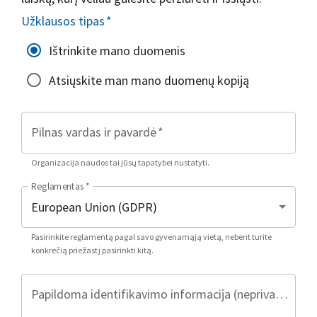
Užklausos tipas
*
Ištrinkite mano duomenis
Atsiųskite man mano duomenų kopiją
Pilnas vardas ir pavardė
*
Organizacija naudos tai jūsų tapatybei nustatyti.
Reglamentas
*
Pasirinkite reglamentą pagal savo gyvenamąją vietą, nebent turite
konkrečią priežastį pasirinkti kitą.
Papildoma identifikavimo informacija (neprivaloma)