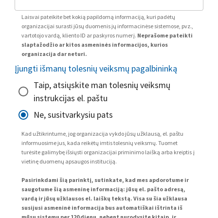
Laisvai pateikite bet kokią papildomą informaciją, kuri padėtų
organizacijai surasti jūsų duomenis jų informacinėse sistemose, pvz.,
vartotojo vardą, kliento ID ar paskyros numerį.
Neprašome pateikti
slaptažodžio ar kitos asmeninės informacijos, kurios
organizacija dar neturi.
Įjungti išmanų tolesnių veiksmų pagalbininką
Taip, atsiųskite man tolesnių veiksmų
instrukcijas el. paštu
Ne, susitvarkysiu pats
Kad užtikrintume, jog organizacija vykdo jūsų užklausą, el. paštu
informuosime jus, kada reikėtų imtis tolesnių veiksmų. Tuomet
turėsite galimybę išsiųsti organizacijai priminimo laišką arba kreiptis į
vietinę duomenų apsaugos instituciją.
Pasirinkdami šią parinktį, sutinkate, kad mes apdorotume ir
saugotume šią asmeninę informaciją: jūsų el. pašto adresą,
vardą ir jūsų užklausos el. laiškų tekstą. Visa su šia užklausa
susijusi asmeninė informacija bus automatiškai ištrinta iš
mūsų sistemų per 120 dienų, nebent nurodysite kitaip, ir