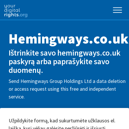
Hemingways.co.uk
Ištrinkite savo hemingways.co.uk
paskyrą arba paprašykite savo
duomenų.
Send Hemingways Group Holdings Ltd a data deletion
or access request using this free and independent
service.
Užpildykite formą, kad sukurtumėte užklausos el.
laišką, kurį vėliau galėsite peržiūrėti ir išsiųsti.