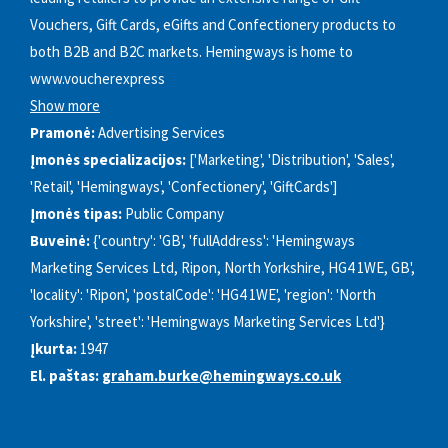
Vouchers, Gift Cards, eGifts and Confectionery products to
both B2B and B2C markets. Hemingways is home to
www.voucherexpress
Show more
Pramonė:
Advertising Services
Įmonės specializacijos:
['Marketing', 'Distribution', 'Sales',
'Retail', 'Hemingways', 'Confectionery', 'GiftCards']
Įmonės tipas:
Public Company
Buveinė:
{'country': 'GB', 'fullAddress': 'Hemingways
Marketing Services Ltd, Ripon, North Yorkshire, HG4 1WE, GB',
'locality': 'Ripon', 'postalCode': 'HG4 1WE', 'region': 'North
Yorkshire', 'street': 'Hemingways Marketing Services Ltd'}
Įkurta:
1947
El. paštas:
graham.burke@hemingways.co.uk