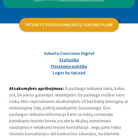
PATEIKITE PAGEIDAVIMĄ MŪSŲ VEIKSMŲ PLANE
Sukurta Conscious Digital
Statistika
Privatumo politika
Logos by UpLead
Atsakomybės apribojimas:
Ši paslauga teikiama tokia, kokia
yra, be jokios garantijos. Naudojatės šia paslauga visiškai savo
rizika. Mes neprisiimame atsakomybės už bet kokią tiesioginę ar
netiesioginę žalą, patirtą naudojantis šia paslauga. Šios
paslaugos teikiama informacija kartu su mūsų svetainėje
pateikiamu teisiniu turiniu yra skirta tik jūsų asmeniniam
naudojimui ir nelaikoma teisine konsultacija. Jeigu jums reikia
teisinės konsultacijos dėl konkrečios situacijos, turėtumėte