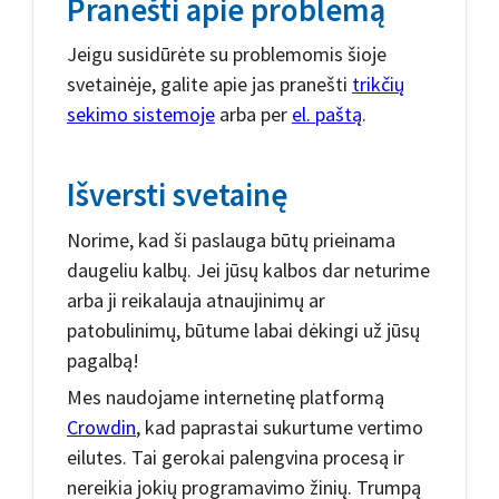
Pranešti apie problemą
Jeigu susidūrėte su problemomis šioje
svetainėje, galite apie jas pranešti
trikčių
sekimo sistemoje
arba per
el. paštą
.
Išversti svetainę
Norime, kad ši paslauga būtų prieinama
daugeliu kalbų. Jei jūsų kalbos dar neturime
arba ji reikalauja atnaujinimų ar
patobulinimų, būtume labai dėkingi už jūsų
pagalbą!
Mes naudojame internetinę platformą
Crowdin
, kad paprastai sukurtume vertimo
eilutes. Tai gerokai palengvina procesą ir
nereikia jokių programavimo žinių. Trumpą