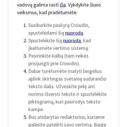
vadovą galima rasti
čia
. Vykdykite šiuos
veiksmus, kad pradėtumėte:
Susikurkite paskyrą Crowdin,
spustelėdami šią
nuorodą
.
Spustelėkite šią
nuorodą
, kad
įkeltumėte vertimo sistemą.
Pasirinkite kalbą (tam reikės
prisijungti prie Crowdin).
Dabar turėtumėte matyti langelius
aplink skirtingas svetainę sudarančio
teksto dalis. Užveskite pelę ant
norimo išversti teksto ir spustelėkite
piktogramą, kuri pasirodys teksto
kampe.
Bus atidarytas redaktorius, kuriame
galėsite pateikti savo vertimą. Baigę