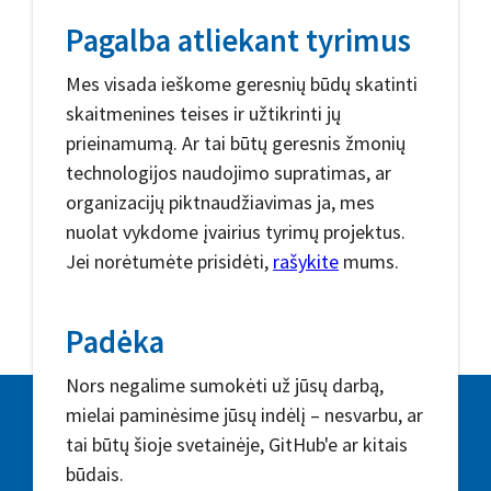
Pagalba atliekant tyrimus
Mes visada ieškome geresnių būdų skatinti
skaitmenines teises ir užtikrinti jų
prieinamumą. Ar tai būtų geresnis žmonių
technologijos naudojimo supratimas, ar
organizacijų piktnaudžiavimas ja, mes
nuolat vykdome įvairius tyrimų projektus.
Jei norėtumėte prisidėti,
rašykite
mums.
Padėka
Nors negalime sumokėti už jūsų darbą,
mielai paminėsime jūsų indėlį – nesvarbu, ar
tai būtų šioje svetainėje, GitHub'e ar kitais
būdais.