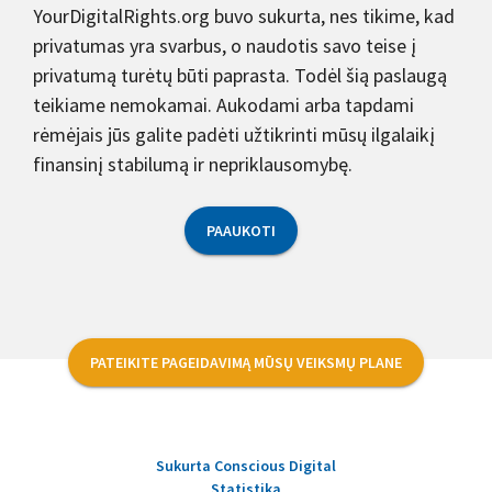
YourDigitalRights.org buvo sukurta, nes tikime, kad
privatumas yra svarbus, o naudotis savo teise į
privatumą turėtų būti paprasta. Todėl šią paslaugą
teikiame nemokamai. Aukodami arba tapdami
rėmėjais jūs galite padėti užtikrinti mūsų ilgalaikį
finansinį stabilumą ir nepriklausomybę.
PAAUKOTI
PATEIKITE PAGEIDAVIMĄ MŪSŲ VEIKSMŲ PLANE
Sukurta Conscious Digital
Statistika