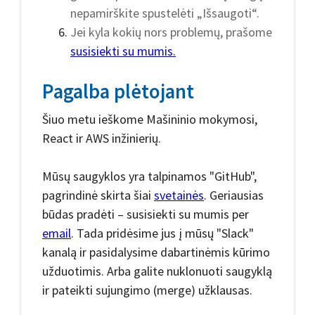
nepamirškite spustelėti „Išsaugoti“.
Jei kyla kokių nors problemų, prašome
susisiekti su mumis.
Pagalba plėtojant
Šiuo metu ieškome Mašininio mokymosi,
React ir AWS inžinierių.
Mūsų saugyklos yra talpinamos "GitHub",
pagrindinė skirta šiai
svetainės
. Geriausias
būdas pradėti – susisiekti su mumis per
email
. Tada pridėsime jus į mūsų "Slack"
kanalą ir pasidalysime dabartinėmis kūrimo
užduotimis. Arba galite nuklonuoti saugyklą
ir pateikti sujungimo (merge) užklausas.